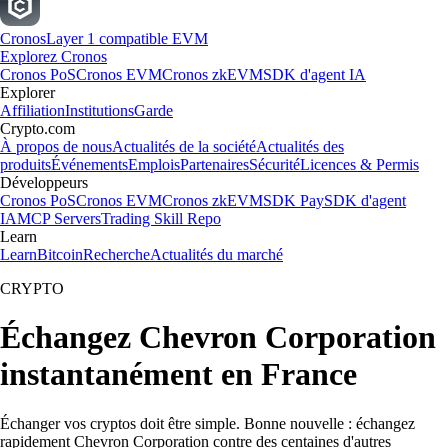
Cronos
Layer 1 compatible EVM
Explorez Cronos
Cronos PoS
Cronos EVM
Cronos zkEVM
SDK d'agent IA
Explorer
Affiliation
Institutions
Garde
Crypto.com
À propos de nous
Actualités de la société
Actualités des
produits
Événements
Emplois
Partenaires
Sécurité
Licences & Permis
Développeurs
Cronos PoS
Cronos EVM
Cronos zkEVM
SDK Pay
SDK d'agent
IA
MCP Servers
Trading Skill Repo
Learn
Learn
Bitcoin
Recherche
Actualités du marché
CRYPTO
Échangez Chevron Corporation
instantanément en France
Échanger vos cryptos doit être simple. Bonne nouvelle : échangez
rapidement Chevron Corporation contre des centaines d'autres