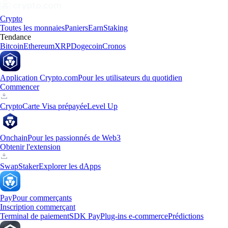
Crypto
Toutes les monnaies
Paniers
Earn
Staking
Tendance
Bitcoin
Ethereum
XRP
Dogecoin
Cronos
Application Crypto.com
Pour les utilisateurs du quotidien
Commencer
Crypto
Carte Visa prépayée
Level Up
Onchain
Pour les passionnés de Web3
Obtenir l'extension
Swap
Staker
Explorer les dApps
Pay
Pour commerçants
Inscription commerçant
Terminal de paiement
SDK Pay
Plug-ins e-commerce
Prédictions