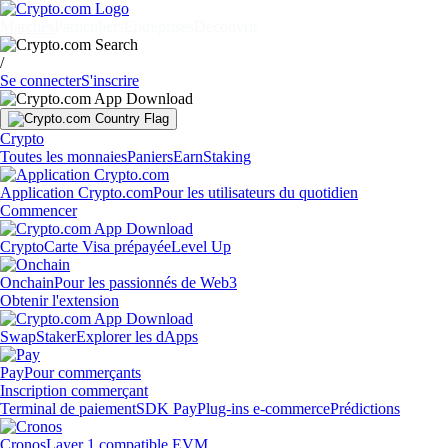
Marchés
Particuliers
Entreprises
Découvrir
/
Se connecter
S'inscrire
Crypto
Toutes les monnaies
Paniers
Earn
Staking
Application Crypto.com
Pour les utilisateurs du quotidien
Commencer
Crypto
Carte Visa prépayée
Level Up
Onchain
Pour les passionnés de Web3
Obtenir l'extension
Swap
Staker
Explorer les dApps
Pay
Pour commerçants
Inscription commerçant
Terminal de paiement
SDK Pay
Plug-ins e-commerce
Prédictions
Cronos
Layer 1 compatible EVM