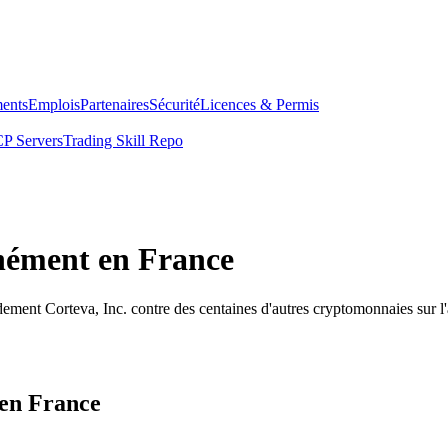
ents
Emplois
Partenaires
Sécurité
Licences & Permis
P Servers
Trading Skill Repo
anément en France
dement Corteva, Inc. contre des centaines d'autres cryptomonnaies sur 
 en France