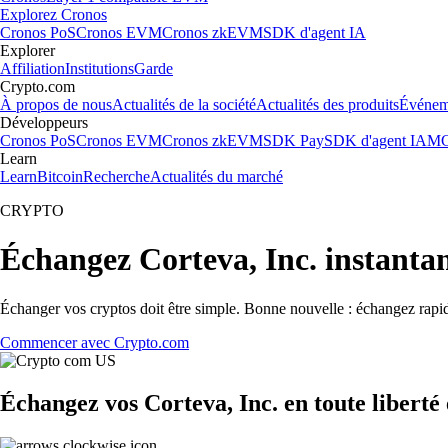
Explorez Cronos
Cronos PoS
Cronos EVM
Cronos zkEVM
SDK d'agent IA
Explorer
Affiliation
Institutions
Garde
Crypto.com
À propos de nous
Actualités de la société
Actualités des produits
Événem
Développeurs
Cronos PoS
Cronos EVM
Cronos zkEVM
SDK Pay
SDK d'agent IA
MC
Learn
Learn
Bitcoin
Recherche
Actualités du marché
CRYPTO
Échangez Corteva, Inc. instant
Échanger vos cryptos doit être simple. Bonne nouvelle : échangez rapi
Commencer avec Crypto.com
Échangez vos Corteva, Inc. en toute liberté