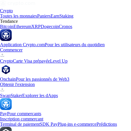
Crypto
Toutes les monnaies
Paniers
Earn
Staking
Tendance
Bitcoin
Ethereum
XRP
Dogecoin
Cronos
Application Crypto.com
Pour les utilisateurs du quotidien
Commencer
Crypto
Carte Visa prépayée
Level Up
Onchain
Pour les passionnés de Web3
Obtenir l'extension
Swap
Staker
Explorer les dApps
Pay
Pour commerçants
Inscription commerçant
Terminal de paiement
SDK Pay
Plug-ins e-commerce
Prédictions