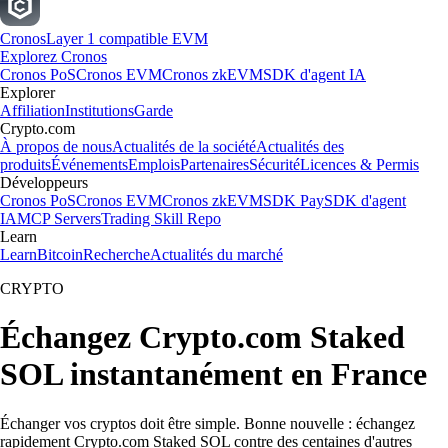
Cronos
Layer 1 compatible EVM
Explorez Cronos
Cronos PoS
Cronos EVM
Cronos zkEVM
SDK d'agent IA
Explorer
Affiliation
Institutions
Garde
Crypto.com
À propos de nous
Actualités de la société
Actualités des
produits
Événements
Emplois
Partenaires
Sécurité
Licences & Permis
Développeurs
Cronos PoS
Cronos EVM
Cronos zkEVM
SDK Pay
SDK d'agent
IA
MCP Servers
Trading Skill Repo
Learn
Learn
Bitcoin
Recherche
Actualités du marché
CRYPTO
Échangez Crypto.com Staked
SOL instantanément en France
Échanger vos cryptos doit être simple. Bonne nouvelle : échangez
rapidement Crypto.com Staked SOL contre des centaines d'autres