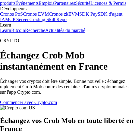
produits
Événements
Emplois
Partenaires
Sécurité
Licences & Permis
Développeurs
Cronos PoS
Cronos EVM
Cronos zkEVM
SDK Pay
SDK d'agent
IA
MCP Servers
Trading Skill Repo
Learn
Learn
Bitcoin
Recherche
Actualités du marché
CRYPTO
Échangez Crob Mob
instantanément en France
Échanger vos cryptos doit être simple. Bonne nouvelle : échangez
rapidement Crob Mob contre des centaines d'autres cryptomonnaies
sur l'app Crypto.com.
Commencer avec Crypto.com
Échangez vos Crob Mob en toute liberté en
France