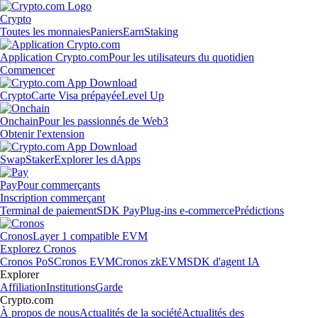
Crypto
Toutes les monnaies
Paniers
Earn
Staking
Application Crypto.com
Pour les utilisateurs du quotidien
Commencer
Crypto
Carte Visa prépayée
Level Up
Onchain
Pour les passionnés de Web3
Obtenir l'extension
Swap
Staker
Explorer les dApps
Pay
Pour commerçants
Inscription commerçant
Terminal de paiement
SDK Pay
Plug-ins e-commerce
Prédictions
Cronos
Layer 1 compatible EVM
Explorez Cronos
Cronos PoS
Cronos EVM
Cronos zkEVM
SDK d'agent IA
Explorer
Affiliation
Institutions
Garde
Crypto.com
À propos de nous
Actualités de la société
Actualités des