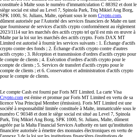
constituée à Malte sous le numéro d'immatriculation C 88392 et dont le
siège social est situé au Level 7, Spinola Park, Triq Mikiel Ang Borg,
SPK 1000, St. Julians, Malte, opérant sous le nom
Crypto.com
,
dûment autorisée par l'Autorité des services financiers de Malte en tant
que fournisseur de services d'actifs crypto conformément au règlement
2023/1114 sur les marchés des actifs crypto tel qu'il est mis en œuvre à
Malte par la loi sur les marchés des actifs crypto. Foris DAX MT
Limited est autorisé à fournir les services suivants : 1. Échange d'actifs
crypto contre des fonds ; 2. Échange d'actifs crypto contre d'autres
actifs crypto ; 3. Réception et transmission d'ordres d'actifs crypto pour
le compte de clients ; 4. Exécution d'ordres d'actifs crypto pour le
compte de clients ; 5. Services de transfert d'actifs crypto pour le
compte de clients ; et 6. Conservation et administration d'actifs crypto
pour le compte de clients.
Le compte Cash est fourni par Foris MT Limited. La carte Visa
Crypto.com
est émise et promue par Foris MT Limited en vertu de sa
licence Visa Principal Member (émission). Foris MT Limited est une
société à responsabilité limitée constituée à Malte, immatriculée sous le
numéro C 90348 et dont le siège social est situé au Level 7, Spinola
Park, Triq Mikiel Ang Borg, SPK 1000, St. Julians, Malte, dûment
agréée par la Malta Financial Services Authority en tant qu'institution
financière autorisée à émettre des monnaies électroniques en vertu de
l'annexe 3 de la loi sur les institutions financières (institutions de