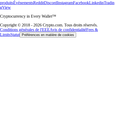
produits
Événements
Reddit
Discord
Instagram
Facebook
Linkedin
Tradin
gView
Cryptocurrency in Every Wallet™
Copyright © 2018 - 2026 Crypto.com. Tous droits réservés.
Conditions générales de l'EEE
Avis de confidentialité
Fees &
Limits
Statut
Préférences en matière de cookies