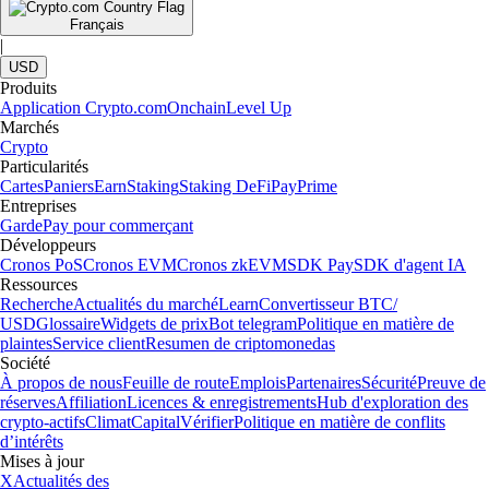
Français
|
USD
Produits
Application Crypto.com
Onchain
Level Up
Marchés
Crypto
Particularités
Cartes
Paniers
Earn
Staking
Staking DeFi
Pay
Prime
Entreprises
Garde
Pay pour commerçant
Développeurs
Cronos PoS
Cronos EVM
Cronos zkEVM
SDK Pay
SDK d'agent IA
Ressources
Recherche
Actualités du marché
Learn
Convertisseur BTC/
USD
Glossaire
Widgets de prix
Bot telegram
Politique en matière de
plaintes
Service client
Resumen de criptomonedas
Société
À propos de nous
Feuille de route
Emplois
Partenaires
Sécurité
Preuve de
réserves
Affiliation
Licences & enregistrements
Hub d'exploration des
crypto-actifs
Climat
Capital
Vérifier
Politique en matière de conflits
d’intérêts
Mises à jour
X
Actualités des