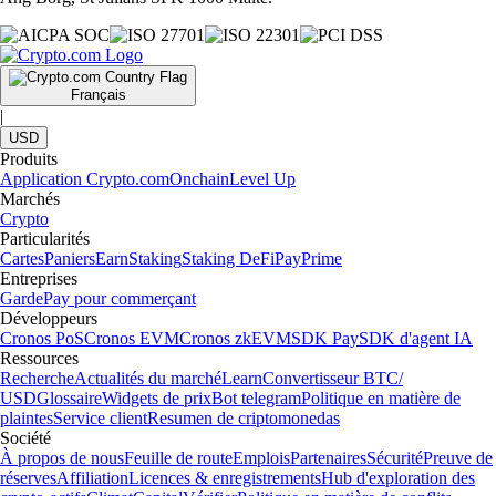
Français
|
USD
Produits
Application Crypto.com
Onchain
Level Up
Marchés
Crypto
Particularités
Cartes
Paniers
Earn
Staking
Staking DeFi
Pay
Prime
Entreprises
Garde
Pay pour commerçant
Développeurs
Cronos PoS
Cronos EVM
Cronos zkEVM
SDK Pay
SDK d'agent IA
Ressources
Recherche
Actualités du marché
Learn
Convertisseur BTC/
USD
Glossaire
Widgets de prix
Bot telegram
Politique en matière de
plaintes
Service client
Resumen de criptomonedas
Société
À propos de nous
Feuille de route
Emplois
Partenaires
Sécurité
Preuve de
réserves
Affiliation
Licences & enregistrements
Hub d'exploration des