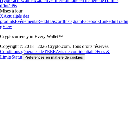
crypto-actifs
Climat
Capital
Vérifier
Politique en matière de conflits
d’intérêts
Mises à jour
X
Actualités des
produits
Événements
Reddit
Discord
Instagram
Facebook
Linkedin
Tradin
gView
Cryptocurrency in Every Wallet™
Copyright © 2018 - 2026 Crypto.com. Tous droits réservés.
Conditions générales de l'EEE
Avis de confidentialité
Fees &
Limits
Statut
Préférences en matière de cookies