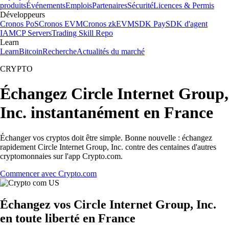
produits
Événements
Emplois
Partenaires
Sécurité
Licences & Permis
Développeurs
Cronos PoS
Cronos EVM
Cronos zkEVM
SDK Pay
SDK d'agent
IA
MCP Servers
Trading Skill Repo
Learn
Learn
Bitcoin
Recherche
Actualités du marché
CRYPTO
Échangez Circle Internet Group,
Inc. instantanément en France
Échanger vos cryptos doit être simple. Bonne nouvelle : échangez
rapidement Circle Internet Group, Inc. contre des centaines d'autres
cryptomonnaies sur l'app Crypto.com.
Commencer avec Crypto.com
Échangez vos Circle Internet Group, Inc.
en toute liberté en France