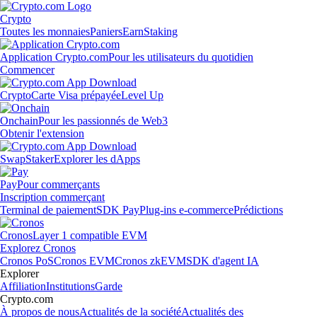
Crypto
Toutes les monnaies
Paniers
Earn
Staking
Application Crypto.com
Pour les utilisateurs du quotidien
Commencer
Crypto
Carte Visa prépayée
Level Up
Onchain
Pour les passionnés de Web3
Obtenir l'extension
Swap
Staker
Explorer les dApps
Pay
Pour commerçants
Inscription commerçant
Terminal de paiement
SDK Pay
Plug-ins e-commerce
Prédictions
Cronos
Layer 1 compatible EVM
Explorez Cronos
Cronos PoS
Cronos EVM
Cronos zkEVM
SDK d'agent IA
Explorer
Affiliation
Institutions
Garde
Crypto.com
À propos de nous
Actualités de la société
Actualités des