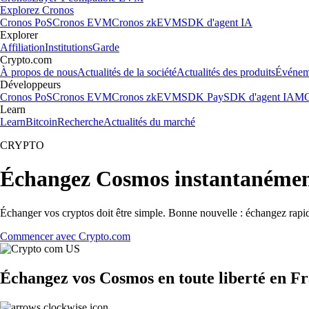
Explorez Cronos
Cronos PoS
Cronos EVM
Cronos zkEVM
SDK d'agent IA
Explorer
Affiliation
Institutions
Garde
Crypto.com
À propos de nous
Actualités de la société
Actualités des produits
Événem
Développeurs
Cronos PoS
Cronos EVM
Cronos zkEVM
SDK Pay
SDK d'agent IA
MC
Learn
Learn
Bitcoin
Recherche
Actualités du marché
CRYPTO
Échangez Cosmos instantanémen
Échanger vos cryptos doit être simple. Bonne nouvelle : échangez rap
Commencer avec Crypto.com
Échangez vos Cosmos en toute liberté en F