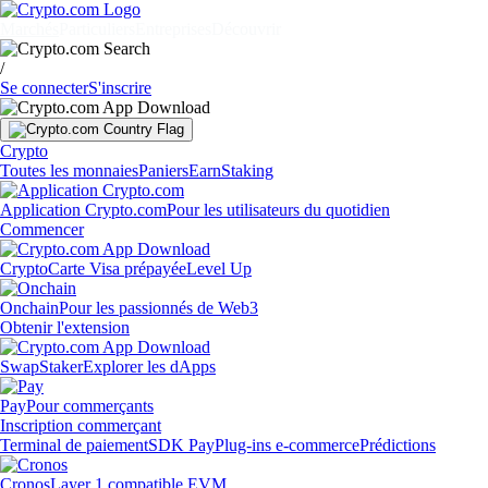
Marchés
Particuliers
Entreprises
Découvrir
/
Se connecter
S'inscrire
Crypto
Toutes les monnaies
Paniers
Earn
Staking
Application Crypto.com
Pour les utilisateurs du quotidien
Commencer
Crypto
Carte Visa prépayée
Level Up
Onchain
Pour les passionnés de Web3
Obtenir l'extension
Swap
Staker
Explorer les dApps
Pay
Pour commerçants
Inscription commerçant
Terminal de paiement
SDK Pay
Plug-ins e-commerce
Prédictions
Cronos
Layer 1 compatible EVM