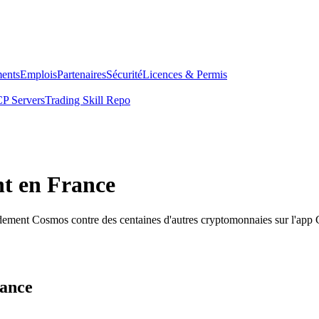
ents
Emplois
Partenaires
Sécurité
Licences & Permis
P Servers
Trading Skill Repo
t en France
idement Cosmos contre des centaines d'autres cryptomonnaies sur l'app
rance