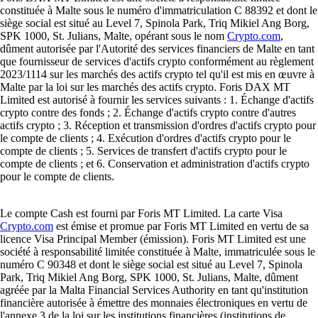
constituée à Malte sous le numéro d'immatriculation C 88392 et dont le
siège social est situé au Level 7, Spinola Park, Triq Mikiel Ang Borg,
SPK 1000, St. Julians, Malte, opérant sous le nom
Crypto.com
,
dûment autorisée par l'Autorité des services financiers de Malte en tant
que fournisseur de services d'actifs crypto conformément au règlement
2023/1114 sur les marchés des actifs crypto tel qu'il est mis en œuvre à
Malte par la loi sur les marchés des actifs crypto. Foris DAX MT
Limited est autorisé à fournir les services suivants : 1. Échange d'actifs
crypto contre des fonds ; 2. Échange d'actifs crypto contre d'autres
actifs crypto ; 3. Réception et transmission d'ordres d'actifs crypto pour
le compte de clients ; 4. Exécution d'ordres d'actifs crypto pour le
compte de clients ; 5. Services de transfert d'actifs crypto pour le
compte de clients ; et 6. Conservation et administration d'actifs crypto
pour le compte de clients.
Le compte Cash est fourni par Foris MT Limited. La carte Visa
Crypto.com
est émise et promue par Foris MT Limited en vertu de sa
licence Visa Principal Member (émission). Foris MT Limited est une
société à responsabilité limitée constituée à Malte, immatriculée sous le
numéro C 90348 et dont le siège social est situé au Level 7, Spinola
Park, Triq Mikiel Ang Borg, SPK 1000, St. Julians, Malte, dûment
agréée par la Malta Financial Services Authority en tant qu'institution
financière autorisée à émettre des monnaies électroniques en vertu de
l'annexe 3 de la loi sur les institutions financières (institutions de