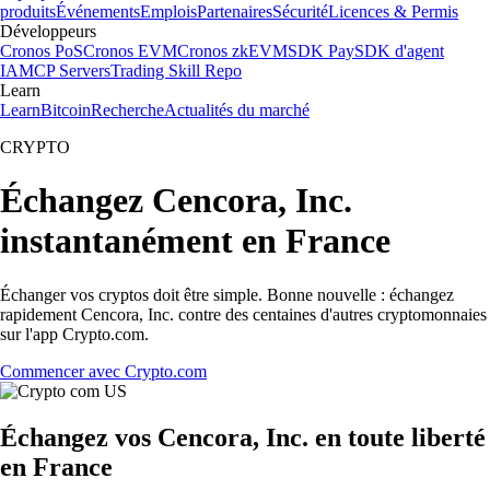
produits
Événements
Emplois
Partenaires
Sécurité
Licences & Permis
Développeurs
Cronos PoS
Cronos EVM
Cronos zkEVM
SDK Pay
SDK d'agent
IA
MCP Servers
Trading Skill Repo
Learn
Learn
Bitcoin
Recherche
Actualités du marché
CRYPTO
Échangez Cencora, Inc.
instantanément en France
Échanger vos cryptos doit être simple. Bonne nouvelle : échangez
rapidement Cencora, Inc. contre des centaines d'autres cryptomonnaies
sur l'app Crypto.com.
Commencer avec Crypto.com
Échangez vos Cencora, Inc. en toute liberté
en France