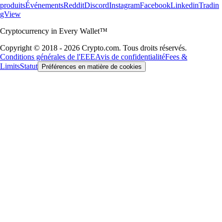
produits
Événements
Reddit
Discord
Instagram
Facebook
Linkedin
Tradin
gView
Cryptocurrency in Every Wallet™
Copyright © 2018 - 2026 Crypto.com. Tous droits réservés.
Conditions générales de l'EEE
Avis de confidentialité
Fees &
Limits
Statut
Préférences en matière de cookies