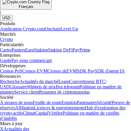
Français
|
USD
Produits
Application Crypto.com
Onchain
Level Up
Marchés
Crypto
Particularités
Cartes
Paniers
Earn
Staking
Staking DeFi
Pay
Prime
Entreprises
Garde
Pay pour commerçant
Développeurs
Cronos PoS
Cronos EVM
Cronos zkEVM
SDK Pay
SDK d'agent IA
Ressources
Recherche
Actualités du marché
Learn
Convertisseur BTC/
USD
Glossaire
Widgets de prix
Bot telegram
Politique en matière de
plaintes
Service client
Resumen de criptomonedas
Société
À propos de nous
Feuille de route
Emplois
Partenaires
Sécurité
Preuve de
réserves
Affiliation
Licences & enregistrements
Hub d'exploration des
crypto-actifs
Climat
Capital
Vérifier
Politique en matière de conflits
d’intérêts
Mises à jour
X
Actualités des