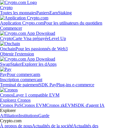
Crypto
Toutes les monnaies
Paniers
Earn
Staking
Application Crypto.com
Pour les utilisateurs du quotidien
Commencer
Crypto
Carte Visa prépayée
Level Up
Onchain
Pour les passionnés de Web3
Obtenir l'extension
Swap
Staker
Explorer les dApps
Pay
Pour commerçants
Inscription commerçant
Terminal de paiement
SDK Pay
Plug-ins e-commerce
Cronos
Layer 1 compatible EVM
Explorez Cronos
Cronos PoS
Cronos EVM
Cronos zkEVM
SDK d'agent IA
Explorer
Affiliation
Institutions
Garde
Crypto.com
À propos de nous
Actualités de la société
Actualités des