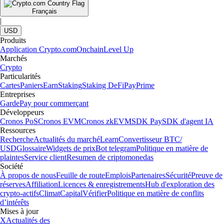
Français
|
USD
Produits
Application Crypto.com
Onchain
Level Up
Marchés
Crypto
Particularités
Cartes
Paniers
Earn
Staking
Staking DeFi
Pay
Prime
Entreprises
Garde
Pay pour commerçant
Développeurs
Cronos PoS
Cronos EVM
Cronos zkEVM
SDK Pay
SDK d'agent IA
Ressources
Recherche
Actualités du marché
Learn
Convertisseur BTC/
USD
Glossaire
Widgets de prix
Bot telegram
Politique en matière de
plaintes
Service client
Resumen de criptomonedas
Société
À propos de nous
Feuille de route
Emplois
Partenaires
Sécurité
Preuve de
réserves
Affiliation
Licences & enregistrements
Hub d'exploration des
crypto-actifs
Climat
Capital
Vérifier
Politique en matière de conflits
d’intérêts
Mises à jour
X
Actualités des