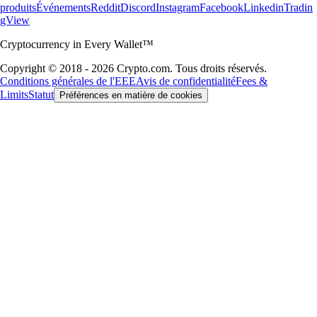
produits
Événements
Reddit
Discord
Instagram
Facebook
Linkedin
Tradin
gView
Cryptocurrency in Every Wallet™
Copyright © 2018 - 2026 Crypto.com. Tous droits réservés.
Conditions générales de l'EEE
Avis de confidentialité
Fees &
Limits
Statut
Préférences en matière de cookies