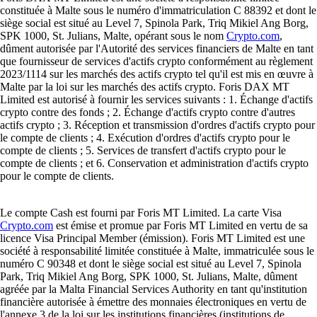
constituée à Malte sous le numéro d'immatriculation C 88392 et dont le
siège social est situé au Level 7, Spinola Park, Triq Mikiel Ang Borg,
SPK 1000, St. Julians, Malte, opérant sous le nom
Crypto.com
,
dûment autorisée par l'Autorité des services financiers de Malte en tant
que fournisseur de services d'actifs crypto conformément au règlement
2023/1114 sur les marchés des actifs crypto tel qu'il est mis en œuvre à
Malte par la loi sur les marchés des actifs crypto. Foris DAX MT
Limited est autorisé à fournir les services suivants : 1. Échange d'actifs
crypto contre des fonds ; 2. Échange d'actifs crypto contre d'autres
actifs crypto ; 3. Réception et transmission d'ordres d'actifs crypto pour
le compte de clients ; 4. Exécution d'ordres d'actifs crypto pour le
compte de clients ; 5. Services de transfert d'actifs crypto pour le
compte de clients ; et 6. Conservation et administration d'actifs crypto
pour le compte de clients.
Le compte Cash est fourni par Foris MT Limited. La carte Visa
Crypto.com
est émise et promue par Foris MT Limited en vertu de sa
licence Visa Principal Member (émission). Foris MT Limited est une
société à responsabilité limitée constituée à Malte, immatriculée sous le
numéro C 90348 et dont le siège social est situé au Level 7, Spinola
Park, Triq Mikiel Ang Borg, SPK 1000, St. Julians, Malte, dûment
agréée par la Malta Financial Services Authority en tant qu'institution
financière autorisée à émettre des monnaies électroniques en vertu de
l'annexe 3 de la loi sur les institutions financières (institutions de