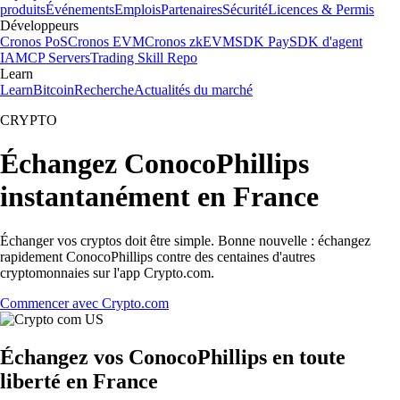
produits
Événements
Emplois
Partenaires
Sécurité
Licences & Permis
Développeurs
Cronos PoS
Cronos EVM
Cronos zkEVM
SDK Pay
SDK d'agent
IA
MCP Servers
Trading Skill Repo
Learn
Learn
Bitcoin
Recherche
Actualités du marché
CRYPTO
Échangez ConocoPhillips
instantanément en France
Échanger vos cryptos doit être simple. Bonne nouvelle : échangez
rapidement ConocoPhillips contre des centaines d'autres
cryptomonnaies sur l'app Crypto.com.
Commencer avec Crypto.com
Échangez vos ConocoPhillips en toute
liberté en France