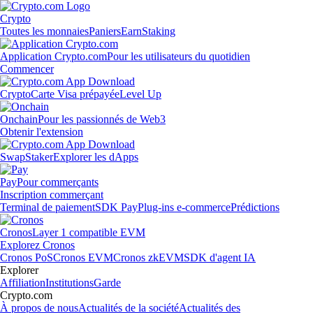
Crypto
Toutes les monnaies
Paniers
Earn
Staking
Application Crypto.com
Pour les utilisateurs du quotidien
Commencer
Crypto
Carte Visa prépayée
Level Up
Onchain
Pour les passionnés de Web3
Obtenir l'extension
Swap
Staker
Explorer les dApps
Pay
Pour commerçants
Inscription commerçant
Terminal de paiement
SDK Pay
Plug-ins e-commerce
Prédictions
Cronos
Layer 1 compatible EVM
Explorez Cronos
Cronos PoS
Cronos EVM
Cronos zkEVM
SDK d'agent IA
Explorer
Affiliation
Institutions
Garde
Crypto.com
À propos de nous
Actualités de la société
Actualités des