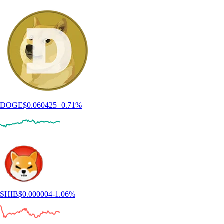
DOGE
$
0.060425
+
0.71
%
SHIB
$
0.000004
-1.06
%