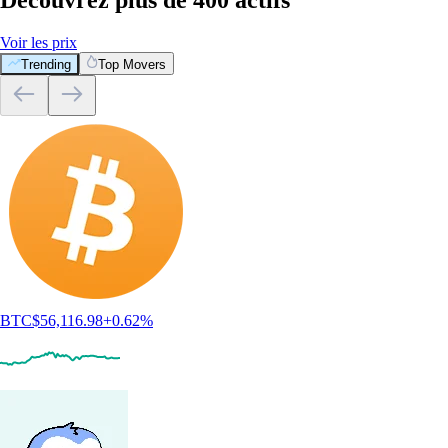
Découvrez plus de 400 actifs
Voir les prix
Trending
Top Movers
BTC
$
56,116.98
+
0.62
%