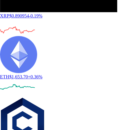
XRP
$
0.890954
-0.19
%
ETH
$
1,653.70
+
0.36
%