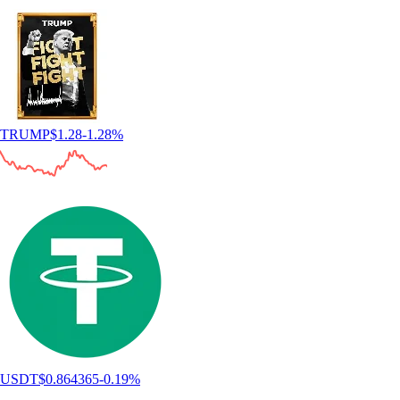
TRUMP
$
1.28
-1.28
%
USDT
$
0.864365
-0.19
%