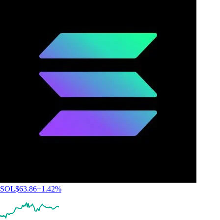
SOL
$
63.86
+
1.42
%