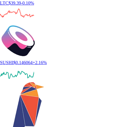
LTC
$
39.39
-0.10
%
SUSHI
$
0.146064
+
2.16
%