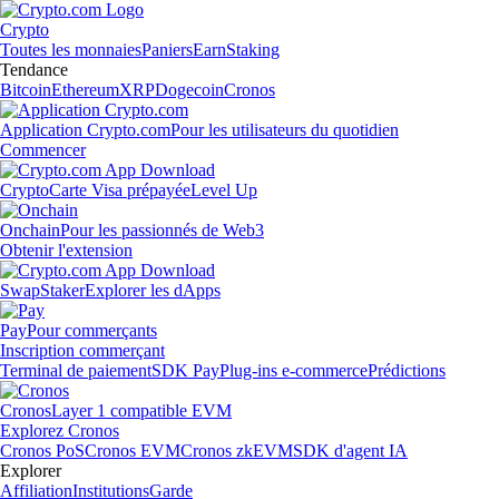
Crypto
Toutes les monnaies
Paniers
Earn
Staking
Tendance
Bitcoin
Ethereum
XRP
Dogecoin
Cronos
Application Crypto.com
Pour les utilisateurs du quotidien
Commencer
Crypto
Carte Visa prépayée
Level Up
Onchain
Pour les passionnés de Web3
Obtenir l'extension
Swap
Staker
Explorer les dApps
Pay
Pour commerçants
Inscription commerçant
Terminal de paiement
SDK Pay
Plug-ins e-commerce
Prédictions
Cronos
Layer 1 compatible EVM
Explorez Cronos
Cronos PoS
Cronos EVM
Cronos zkEVM
SDK d'agent IA
Explorer
Affiliation
Institutions
Garde