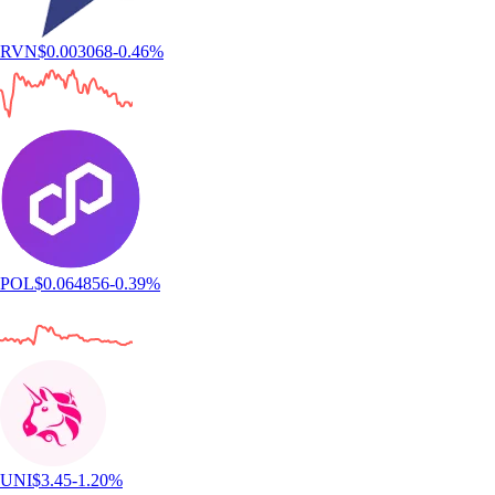
RVN
$
0.003068
-0.46
%
POL
$
0.064856
-0.39
%
UNI
$
3.45
-1.20
%