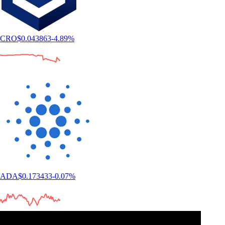
CRO
$
0.043863
-4.89
%
ADA
$
0.173433
-0.07
%