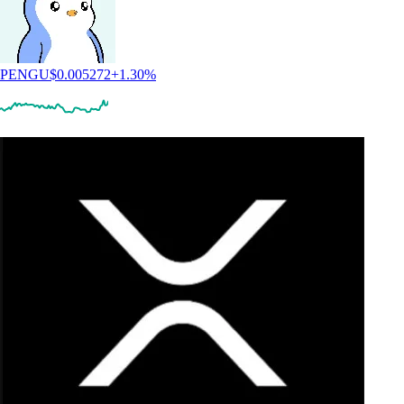
PENGU
$
0.005272
+
1.30
%