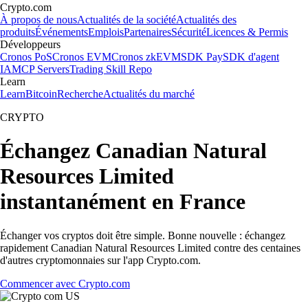
Crypto.com
À propos de nous
Actualités de la société
Actualités des
produits
Événements
Emplois
Partenaires
Sécurité
Licences & Permis
Développeurs
Cronos PoS
Cronos EVM
Cronos zkEVM
SDK Pay
SDK d'agent
IA
MCP Servers
Trading Skill Repo
Learn
Learn
Bitcoin
Recherche
Actualités du marché
CRYPTO
Échangez Canadian Natural
Resources Limited
instantanément en France
Échanger vos cryptos doit être simple. Bonne nouvelle : échangez
rapidement Canadian Natural Resources Limited contre des centaines
d'autres cryptomonnaies sur l'app Crypto.com.
Commencer avec Crypto.com