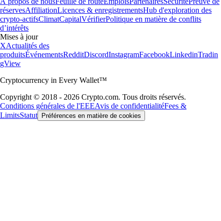
À propos de nous
Feuille de route
Emplois
Partenaires
Sécurité
Preuve de
réserves
Affiliation
Licences & enregistrements
Hub d'exploration des
crypto-actifs
Climat
Capital
Vérifier
Politique en matière de conflits
d’intérêts
Mises à jour
X
Actualités des
produits
Événements
Reddit
Discord
Instagram
Facebook
Linkedin
Tradin
gView
Cryptocurrency in Every Wallet™
Copyright © 2018 - 2026 Crypto.com. Tous droits réservés.
Conditions générales de l'EEE
Avis de confidentialité
Fees &
Limits
Statut
Préférences en matière de cookies