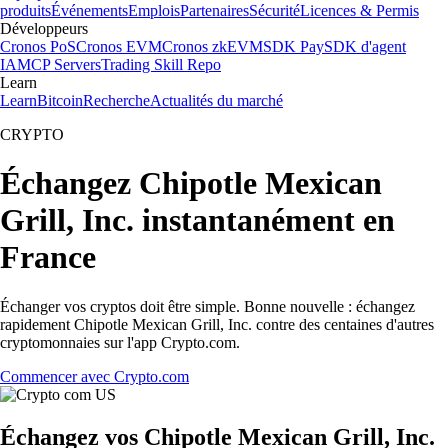
produits
Événements
Emplois
Partenaires
Sécurité
Licences & Permis
Développeurs
Cronos PoS
Cronos EVM
Cronos zkEVM
SDK Pay
SDK d'agent
IA
MCP Servers
Trading Skill Repo
Learn
Learn
Bitcoin
Recherche
Actualités du marché
CRYPTO
Échangez Chipotle Mexican
Grill, Inc. instantanément en
France
Échanger vos cryptos doit être simple. Bonne nouvelle : échangez
rapidement Chipotle Mexican Grill, Inc. contre des centaines d'autres
cryptomonnaies sur l'app Crypto.com.
Commencer avec Crypto.com
Échangez vos Chipotle Mexican Grill, Inc.