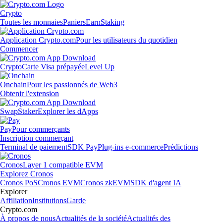
Crypto
Toutes les monnaies
Paniers
Earn
Staking
Application Crypto.com
Pour les utilisateurs du quotidien
Commencer
Crypto
Carte Visa prépayée
Level Up
Onchain
Pour les passionnés de Web3
Obtenir l'extension
Swap
Staker
Explorer les dApps
Pay
Pour commerçants
Inscription commerçant
Terminal de paiement
SDK Pay
Plug-ins e-commerce
Prédictions
Cronos
Layer 1 compatible EVM
Explorez Cronos
Cronos PoS
Cronos EVM
Cronos zkEVM
SDK d'agent IA
Explorer
Affiliation
Institutions
Garde
Crypto.com
À propos de nous
Actualités de la société
Actualités des