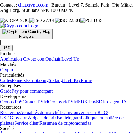
Contact :
chat.crypto.com
| Bureau : Level 7, Spinola Park, Triq Mikiel
Ang Borg, St Julians SPK 1000 Malte.
Français
|
USD
Produits
Application Crypto.com
Onchain
Level Up
Marchés
Crypto
Particularités
Cartes
Paniers
Earn
Staking
Staking DeFi
Pay
Prime
Entreprises
Garde
Pay pour commerçant
Développeurs
Cronos PoS
Cronos EVM
Cronos zkEVM
SDK Pay
SDK d'agent IA
Ressources
Recherche
Actualités du marché
Learn
Convertisseur BTC/
USD
Glossaire
Widgets de prix
Bot telegram
Politique en matière de
plaintes
Service client
Resumen de criptomonedas
Société