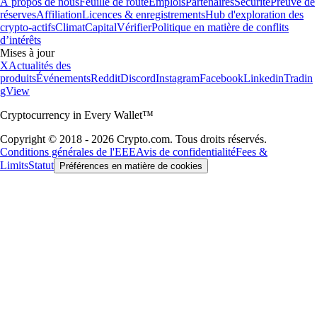
À propos de nous
Feuille de route
Emplois
Partenaires
Sécurité
Preuve de
réserves
Affiliation
Licences & enregistrements
Hub d'exploration des
crypto-actifs
Climat
Capital
Vérifier
Politique en matière de conflits
d’intérêts
Mises à jour
X
Actualités des
produits
Événements
Reddit
Discord
Instagram
Facebook
Linkedin
Tradin
gView
Cryptocurrency in Every Wallet™
Copyright © 2018 - 2026 Crypto.com. Tous droits réservés.
Conditions générales de l'EEE
Avis de confidentialité
Fees &
Limits
Statut
Préférences en matière de cookies