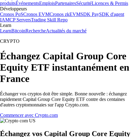
produits
Événements
Emplois
Partenaires
Sécurité
Licences & Permis
Développeurs
Cronos PoS
Cronos EVM
Cronos zkEVM
SDK Pay
SDK d'agent
IA
MCP Servers
Trading Skill Repo
Learn
Learn
Bitcoin
Recherche
Actualités du marché
CRYPTO
Échangez Capital Group Core
Equity ETF instantanément en
France
Échanger vos cryptos doit être simple. Bonne nouvelle : échangez
rapidement Capital Group Core Equity ETF contre des centaines
d'autres cryptomonnaies sur l'app Crypto.com.
Commencer avec Crypto.com
Échangez vos Capital Group Core Equity