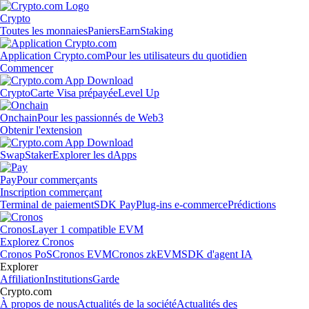
Crypto
Toutes les monnaies
Paniers
Earn
Staking
Application Crypto.com
Pour les utilisateurs du quotidien
Commencer
Crypto
Carte Visa prépayée
Level Up
Onchain
Pour les passionnés de Web3
Obtenir l'extension
Swap
Staker
Explorer les dApps
Pay
Pour commerçants
Inscription commerçant
Terminal de paiement
SDK Pay
Plug-ins e-commerce
Prédictions
Cronos
Layer 1 compatible EVM
Explorez Cronos
Cronos PoS
Cronos EVM
Cronos zkEVM
SDK d'agent IA
Explorer
Affiliation
Institutions
Garde
Crypto.com
À propos de nous
Actualités de la société
Actualités des