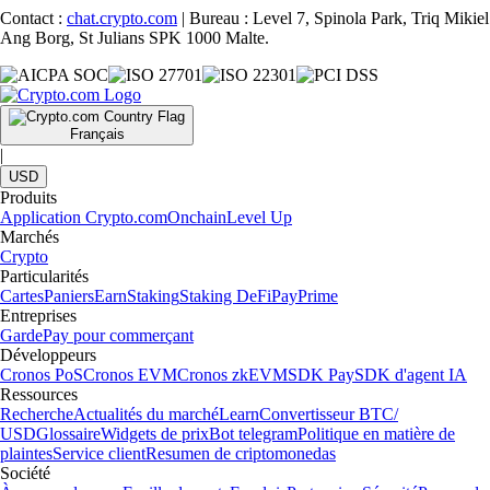
Contact :
chat.crypto.com
| Bureau : Level 7, Spinola Park, Triq Mikiel
Ang Borg, St Julians SPK 1000 Malte.
Français
|
USD
Produits
Application Crypto.com
Onchain
Level Up
Marchés
Crypto
Particularités
Cartes
Paniers
Earn
Staking
Staking DeFi
Pay
Prime
Entreprises
Garde
Pay pour commerçant
Développeurs
Cronos PoS
Cronos EVM
Cronos zkEVM
SDK Pay
SDK d'agent IA
Ressources
Recherche
Actualités du marché
Learn
Convertisseur BTC/
USD
Glossaire
Widgets de prix
Bot telegram
Politique en matière de
plaintes
Service client
Resumen de criptomonedas
Société