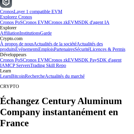
Cronos
Layer 1 compatible EVM
Explorez Cronos
Cronos PoS
Cronos EVM
Cronos zkEVM
SDK d'agent IA
Explorer
Affiliation
Institutions
Garde
Crypto.com
À propos de nous
Actualités de la société
Actualités des
produits
Événements
Emplois
Partenaires
Sécurité
Licences & Permis
Développeurs
Cronos PoS
Cronos EVM
Cronos zkEVM
SDK Pay
SDK d'agent
IA
MCP Servers
Trading Skill Repo
Learn
Learn
Bitcoin
Recherche
Actualités du marché
CRYPTO
Échangez Century Aluminum
Company instantanément en
France