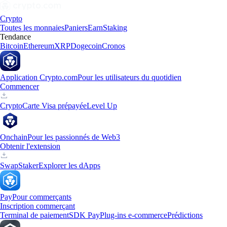
Crypto
Toutes les monnaies
Paniers
Earn
Staking
Tendance
Bitcoin
Ethereum
XRP
Dogecoin
Cronos
Application Crypto.com
Pour les utilisateurs du quotidien
Commencer
Crypto
Carte Visa prépayée
Level Up
Onchain
Pour les passionnés de Web3
Obtenir l'extension
Swap
Staker
Explorer les dApps
Pay
Pour commerçants
Inscription commerçant
Terminal de paiement
SDK Pay
Plug-ins e-commerce
Prédictions