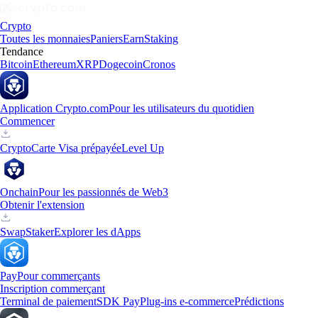
Crypto
Toutes les monnaies
Paniers
Earn
Staking
Tendance
Bitcoin
Ethereum
XRP
Dogecoin
Cronos
Application Crypto.com
Pour les utilisateurs du quotidien
Commencer
Crypto
Carte Visa prépayée
Level Up
Onchain
Pour les passionnés de Web3
Obtenir l'extension
Swap
Staker
Explorer les dApps
Pay
Pour commerçants
Inscription commerçant
Terminal de paiement
SDK Pay
Plug-ins e-commerce
Prédictions