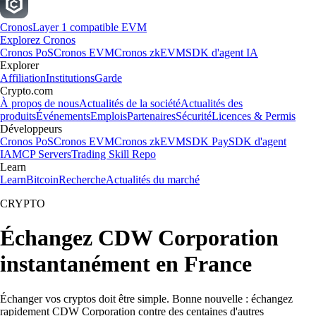
Cronos
Layer 1 compatible EVM
Explorez Cronos
Cronos PoS
Cronos EVM
Cronos zkEVM
SDK d'agent IA
Explorer
Affiliation
Institutions
Garde
Crypto.com
À propos de nous
Actualités de la société
Actualités des
produits
Événements
Emplois
Partenaires
Sécurité
Licences & Permis
Développeurs
Cronos PoS
Cronos EVM
Cronos zkEVM
SDK Pay
SDK d'agent
IA
MCP Servers
Trading Skill Repo
Learn
Learn
Bitcoin
Recherche
Actualités du marché
CRYPTO
Échangez CDW Corporation
instantanément en France
Échanger vos cryptos doit être simple. Bonne nouvelle : échangez
rapidement CDW Corporation contre des centaines d'autres