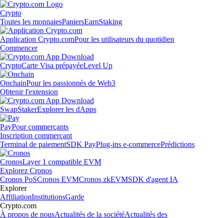
Crypto
Toutes les monnaies
Paniers
Earn
Staking
Application Crypto.com
Pour les utilisateurs du quotidien
Commencer
Crypto
Carte Visa prépayée
Level Up
Onchain
Pour les passionnés de Web3
Obtenir l'extension
Swap
Staker
Explorer les dApps
Pay
Pour commerçants
Inscription commerçant
Terminal de paiement
SDK Pay
Plug-ins e-commerce
Prédictions
Cronos
Layer 1 compatible EVM
Explorez Cronos
Cronos PoS
Cronos EVM
Cronos zkEVM
SDK d'agent IA
Explorer
Affiliation
Institutions
Garde
Crypto.com
À propos de nous
Actualités de la société
Actualités des