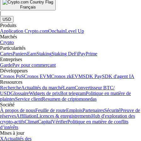
Français
|
USD
Produits
Application Crypto.com
Onchain
Level Up
Marchés
Crypto
Particularités
Cartes
Paniers
Earn
Staking
Staking DeFi
Pay
Prime
Entreprises
Garde
Pay pour commerçant
Développeurs
Cronos PoS
Cronos EVM
Cronos zkEVM
SDK Pay
SDK d'agent IA
Ressources
Recherche
Actualités du marché
Learn
Convertisseur BTC/
USD
Glossaire
Widgets de prix
Bot telegram
Politique en matière de
plaintes
Service client
Resumen de criptomonedas
Société
À propos de nous
Feuille de route
Emplois
Partenaires
Sécurité
Preuve de
réserves
Affiliation
Licences & enregistrements
Hub d'exploration des
crypto-actifs
Climat
Capital
Vérifier
Politique en matière de conflits
d’intérêts
Mises à jour
X
Actualités des