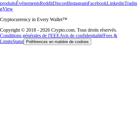
produits
Événements
Reddit
Discord
Instagram
Facebook
Linkedin
Tradin
gView
Cryptocurrency in Every Wallet™
Copyright © 2018 - 2026 Crypto.com. Tous droits réservés.
Conditions générales de l'EEE
Avis de confidentialité
Fees &
Limits
Statut
Préférences en matière de cookies