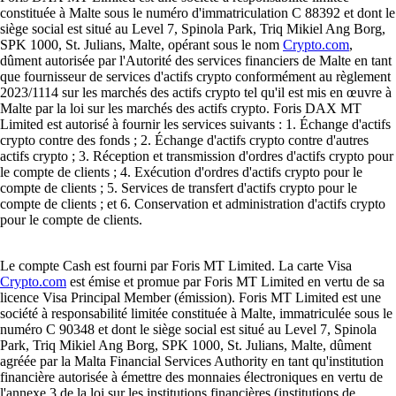
constituée à Malte sous le numéro d'immatriculation C 88392 et dont le
siège social est situé au Level 7, Spinola Park, Triq Mikiel Ang Borg,
SPK 1000, St. Julians, Malte, opérant sous le nom
Crypto.com
,
dûment autorisée par l'Autorité des services financiers de Malte en tant
que fournisseur de services d'actifs crypto conformément au règlement
2023/1114 sur les marchés des actifs crypto tel qu'il est mis en œuvre à
Malte par la loi sur les marchés des actifs crypto. Foris DAX MT
Limited est autorisé à fournir les services suivants : 1. Échange d'actifs
crypto contre des fonds ; 2. Échange d'actifs crypto contre d'autres
actifs crypto ; 3. Réception et transmission d'ordres d'actifs crypto pour
le compte de clients ; 4. Exécution d'ordres d'actifs crypto pour le
compte de clients ; 5. Services de transfert d'actifs crypto pour le
compte de clients ; et 6. Conservation et administration d'actifs crypto
pour le compte de clients.
Le compte Cash est fourni par Foris MT Limited. La carte Visa
Crypto.com
est émise et promue par Foris MT Limited en vertu de sa
licence Visa Principal Member (émission). Foris MT Limited est une
société à responsabilité limitée constituée à Malte, immatriculée sous le
numéro C 90348 et dont le siège social est situé au Level 7, Spinola
Park, Triq Mikiel Ang Borg, SPK 1000, St. Julians, Malte, dûment
agréée par la Malta Financial Services Authority en tant qu'institution
financière autorisée à émettre des monnaies électroniques en vertu de
l'annexe 3 de la loi sur les institutions financières (institutions de