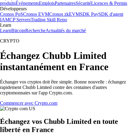
produits
Événements
Emplois
Partenaires
Sécurité
Licences & Permis
Développeurs
Cronos PoS
Cronos EVM
Cronos zkEVM
SDK Pay
SDK d'agent
IA
MCP Servers
Trading Skill Repo
Learn
Learn
Bitcoin
Recherche
Actualités du marché
CRYPTO
Échangez Chubb Limited
instantanément en France
Échanger vos cryptos doit être simple. Bonne nouvelle : échangez
rapidement Chubb Limited contre des centaines d'autres
cryptomonnaies sur l'app Crypto.com.
Commencer avec Crypto.com
Échangez vos Chubb Limited en toute
liberté en France