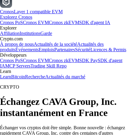
Cronos
Layer 1 compatible EVM
Explorez Cronos
Cronos PoS
Cronos EVM
Cronos zkEVM
SDK d'agent IA
Explorer
Affiliation
Institutions
Garde
Crypto.com
À propos de nous
Actualités de la société
Actualités des
produits
Événements
Emplois
Partenaires
Sécurité
Licences & Permis
Développeurs
Cronos PoS
Cronos EVM
Cronos zkEVM
SDK Pay
SDK d'agent
IA
MCP Servers
Trading Skill Repo
Learn
Learn
Bitcoin
Recherche
Actualités du marché
CRYPTO
Échangez CAVA Group, Inc.
instantanément en France
Échanger vos cryptos doit être simple. Bonne nouvelle : échangez
rapidement CAVA Group, Inc. contre des centaines d'autres