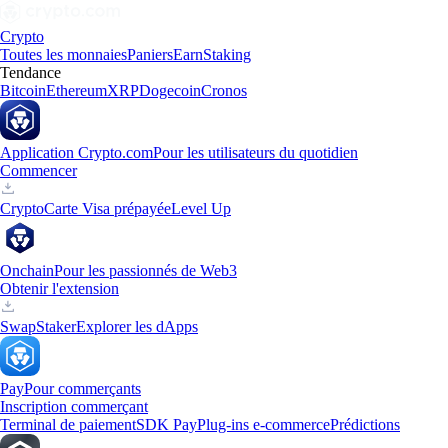
Crypto
Toutes les monnaies
Paniers
Earn
Staking
Tendance
Bitcoin
Ethereum
XRP
Dogecoin
Cronos
Application Crypto.com
Pour les utilisateurs du quotidien
Commencer
Crypto
Carte Visa prépayée
Level Up
Onchain
Pour les passionnés de Web3
Obtenir l'extension
Swap
Staker
Explorer les dApps
Pay
Pour commerçants
Inscription commerçant
Terminal de paiement
SDK Pay
Plug-ins e-commerce
Prédictions