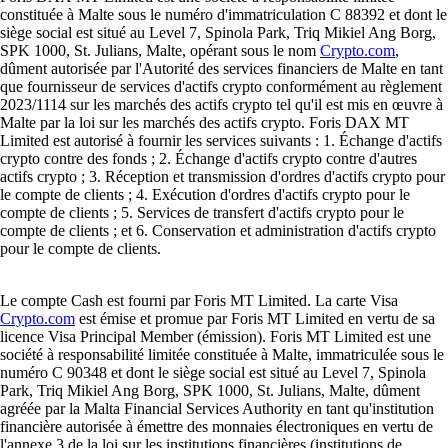
constituée à Malte sous le numéro d'immatriculation C 88392 et dont le
siège social est situé au Level 7, Spinola Park, Triq Mikiel Ang Borg,
SPK 1000, St. Julians, Malte, opérant sous le nom
Crypto.com
,
dûment autorisée par l'Autorité des services financiers de Malte en tant
que fournisseur de services d'actifs crypto conformément au règlement
2023/1114 sur les marchés des actifs crypto tel qu'il est mis en œuvre à
Malte par la loi sur les marchés des actifs crypto. Foris DAX MT
Limited est autorisé à fournir les services suivants : 1. Échange d'actifs
crypto contre des fonds ; 2. Échange d'actifs crypto contre d'autres
actifs crypto ; 3. Réception et transmission d'ordres d'actifs crypto pour
le compte de clients ; 4. Exécution d'ordres d'actifs crypto pour le
compte de clients ; 5. Services de transfert d'actifs crypto pour le
compte de clients ; et 6. Conservation et administration d'actifs crypto
pour le compte de clients.
Le compte Cash est fourni par Foris MT Limited. La carte Visa
Crypto.com
est émise et promue par Foris MT Limited en vertu de sa
licence Visa Principal Member (émission). Foris MT Limited est une
société à responsabilité limitée constituée à Malte, immatriculée sous le
numéro C 90348 et dont le siège social est situé au Level 7, Spinola
Park, Triq Mikiel Ang Borg, SPK 1000, St. Julians, Malte, dûment
agréée par la Malta Financial Services Authority en tant qu'institution
financière autorisée à émettre des monnaies électroniques en vertu de
l'annexe 3 de la loi sur les institutions financières (institutions de