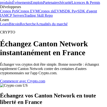
produits
Événements
Emplois
Partenaires
Sécurité
Licences & Permis
Développeurs
Cronos PoS
Cronos EVM
Cronos zkEVM
SDK Pay
SDK d'agent
IA
MCP Servers
Trading Skill Repo
Learn
Learn
Bitcoin
Recherche
Actualités du marché
CRYPTO
Échangez Canton Network
instantanément en France
Échanger vos cryptos doit être simple. Bonne nouvelle : échangez
rapidement Canton Network contre des centaines d'autres
cryptomonnaies sur l'app Crypto.com.
Commencer avec Crypto.com
Échangez vos Canton Network en toute
liberté en France