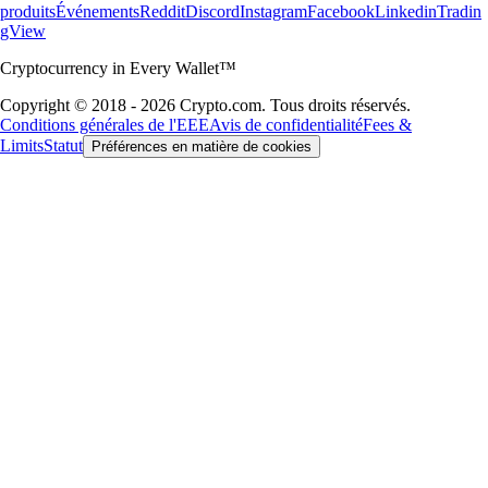
produits
Événements
Reddit
Discord
Instagram
Facebook
Linkedin
Tradin
gView
Cryptocurrency in Every Wallet™
Copyright © 2018 - 2026 Crypto.com. Tous droits réservés.
Conditions générales de l'EEE
Avis de confidentialité
Fees &
Limits
Statut
Préférences en matière de cookies