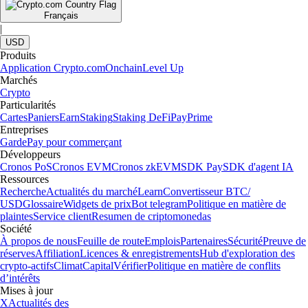
Français
|
USD
Produits
Application Crypto.com
Onchain
Level Up
Marchés
Crypto
Particularités
Cartes
Paniers
Earn
Staking
Staking DeFi
Pay
Prime
Entreprises
Garde
Pay pour commerçant
Développeurs
Cronos PoS
Cronos EVM
Cronos zkEVM
SDK Pay
SDK d'agent IA
Ressources
Recherche
Actualités du marché
Learn
Convertisseur BTC/
USD
Glossaire
Widgets de prix
Bot telegram
Politique en matière de
plaintes
Service client
Resumen de criptomonedas
Société
À propos de nous
Feuille de route
Emplois
Partenaires
Sécurité
Preuve de
réserves
Affiliation
Licences & enregistrements
Hub d'exploration des
crypto-actifs
Climat
Capital
Vérifier
Politique en matière de conflits
d’intérêts
Mises à jour
X
Actualités des