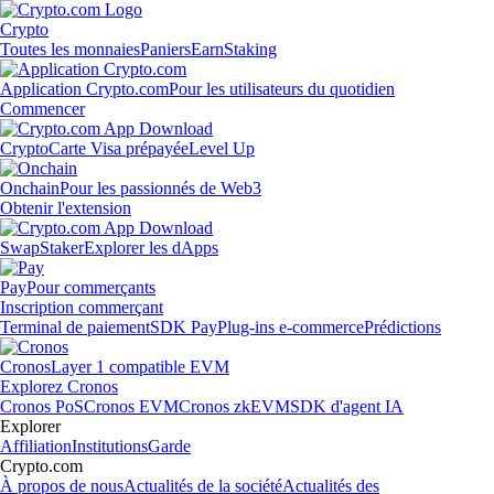
Crypto
Toutes les monnaies
Paniers
Earn
Staking
Application Crypto.com
Pour les utilisateurs du quotidien
Commencer
Crypto
Carte Visa prépayée
Level Up
Onchain
Pour les passionnés de Web3
Obtenir l'extension
Swap
Staker
Explorer les dApps
Pay
Pour commerçants
Inscription commerçant
Terminal de paiement
SDK Pay
Plug-ins e-commerce
Prédictions
Cronos
Layer 1 compatible EVM
Explorez Cronos
Cronos PoS
Cronos EVM
Cronos zkEVM
SDK d'agent IA
Explorer
Affiliation
Institutions
Garde
Crypto.com
À propos de nous
Actualités de la société
Actualités des