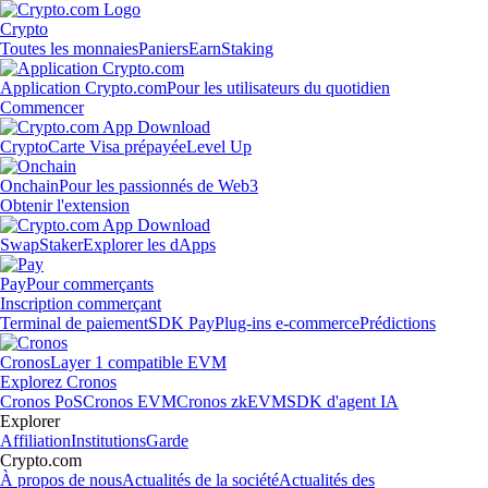
Crypto
Toutes les monnaies
Paniers
Earn
Staking
Application Crypto.com
Pour les utilisateurs du quotidien
Commencer
Crypto
Carte Visa prépayée
Level Up
Onchain
Pour les passionnés de Web3
Obtenir l'extension
Swap
Staker
Explorer les dApps
Pay
Pour commerçants
Inscription commerçant
Terminal de paiement
SDK Pay
Plug-ins e-commerce
Prédictions
Cronos
Layer 1 compatible EVM
Explorez Cronos
Cronos PoS
Cronos EVM
Cronos zkEVM
SDK d'agent IA
Explorer
Affiliation
Institutions
Garde
Crypto.com
À propos de nous
Actualités de la société
Actualités des