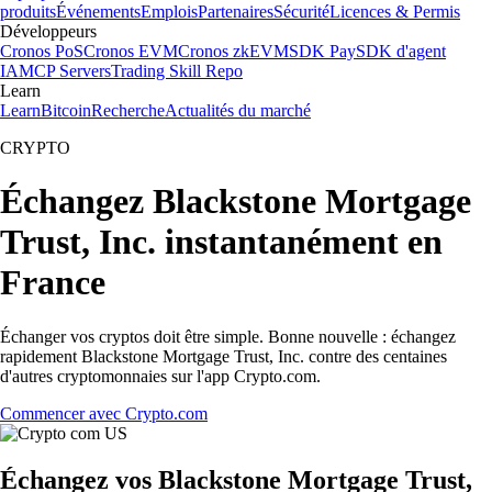
produits
Événements
Emplois
Partenaires
Sécurité
Licences & Permis
Développeurs
Cronos PoS
Cronos EVM
Cronos zkEVM
SDK Pay
SDK d'agent
IA
MCP Servers
Trading Skill Repo
Learn
Learn
Bitcoin
Recherche
Actualités du marché
CRYPTO
Échangez Blackstone Mortgage
Trust, Inc. instantanément en
France
Échanger vos cryptos doit être simple. Bonne nouvelle : échangez
rapidement Blackstone Mortgage Trust, Inc. contre des centaines
d'autres cryptomonnaies sur l'app Crypto.com.
Commencer avec Crypto.com
Échangez vos Blackstone Mortgage Trust,