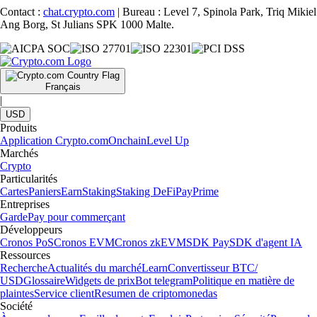
Contact :
chat.crypto.com
| Bureau : Level 7, Spinola Park, Triq Mikiel
Ang Borg, St Julians SPK 1000 Malte.
Français
|
USD
Produits
Application Crypto.com
Onchain
Level Up
Marchés
Crypto
Particularités
Cartes
Paniers
Earn
Staking
Staking DeFi
Pay
Prime
Entreprises
Garde
Pay pour commerçant
Développeurs
Cronos PoS
Cronos EVM
Cronos zkEVM
SDK Pay
SDK d'agent IA
Ressources
Recherche
Actualités du marché
Learn
Convertisseur BTC/
USD
Glossaire
Widgets de prix
Bot telegram
Politique en matière de
plaintes
Service client
Resumen de criptomonedas
Société