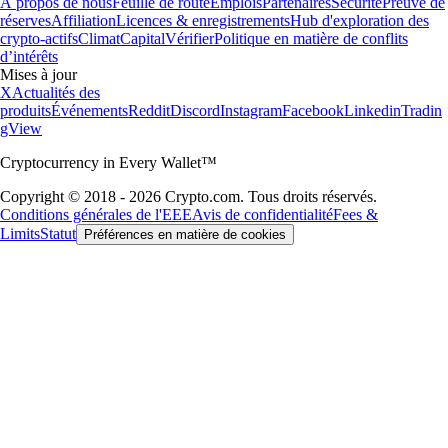
À propos de nous
Feuille de route
Emplois
Partenaires
Sécurité
Preuve de
réserves
Affiliation
Licences & enregistrements
Hub d'exploration des
crypto-actifs
Climat
Capital
Vérifier
Politique en matière de conflits
d’intérêts
Mises à jour
X
Actualités des
produits
Événements
Reddit
Discord
Instagram
Facebook
Linkedin
Tradin
gView
Cryptocurrency in Every Wallet™
Copyright © 2018 - 2026 Crypto.com. Tous droits réservés.
Conditions générales de l'EEE
Avis de confidentialité
Fees &
Limits
Statut
Préférences en matière de cookies