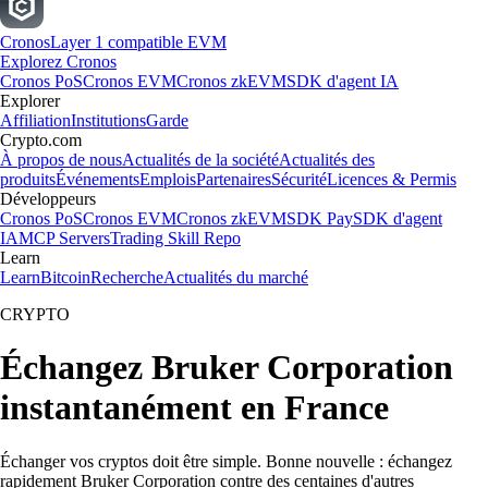
Cronos
Layer 1 compatible EVM
Explorez Cronos
Cronos PoS
Cronos EVM
Cronos zkEVM
SDK d'agent IA
Explorer
Affiliation
Institutions
Garde
Crypto.com
À propos de nous
Actualités de la société
Actualités des
produits
Événements
Emplois
Partenaires
Sécurité
Licences & Permis
Développeurs
Cronos PoS
Cronos EVM
Cronos zkEVM
SDK Pay
SDK d'agent
IA
MCP Servers
Trading Skill Repo
Learn
Learn
Bitcoin
Recherche
Actualités du marché
CRYPTO
Échangez Bruker Corporation
instantanément en France
Échanger vos cryptos doit être simple. Bonne nouvelle : échangez
rapidement Bruker Corporation contre des centaines d'autres