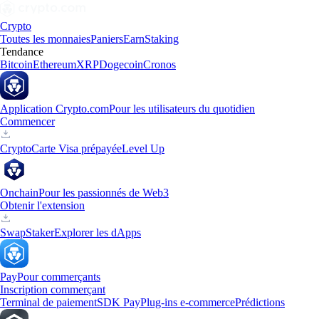
Crypto
Toutes les monnaies
Paniers
Earn
Staking
Tendance
Bitcoin
Ethereum
XRP
Dogecoin
Cronos
Application Crypto.com
Pour les utilisateurs du quotidien
Commencer
Crypto
Carte Visa prépayée
Level Up
Onchain
Pour les passionnés de Web3
Obtenir l'extension
Swap
Staker
Explorer les dApps
Pay
Pour commerçants
Inscription commerçant
Terminal de paiement
SDK Pay
Plug-ins e-commerce
Prédictions