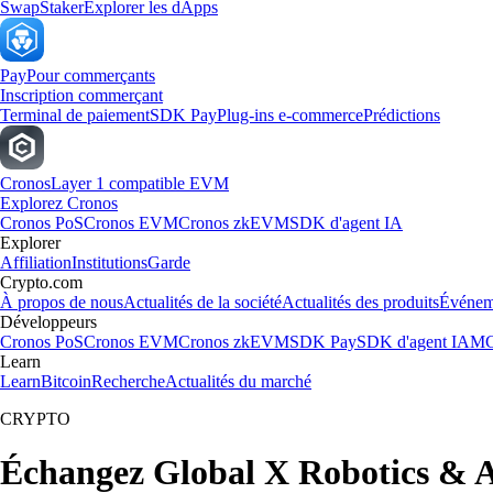
Swap
Staker
Explorer les dApps
Pay
Pour commerçants
Inscription commerçant
Terminal de paiement
SDK Pay
Plug-ins e-commerce
Prédictions
Cronos
Layer 1 compatible EVM
Explorez Cronos
Cronos PoS
Cronos EVM
Cronos zkEVM
SDK d'agent IA
Explorer
Affiliation
Institutions
Garde
Crypto.com
À propos de nous
Actualités de la société
Actualités des produits
Événem
Développeurs
Cronos PoS
Cronos EVM
Cronos zkEVM
SDK Pay
SDK d'agent IA
MC
Learn
Learn
Bitcoin
Recherche
Actualités du marché
CRYPTO
Échangez Global X Robotics & Ar