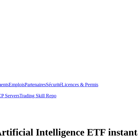
ents
Emplois
Partenaires
Sécurité
Licences & Permis
P Servers
Trading Skill Repo
tificial Intelligence ETF insta