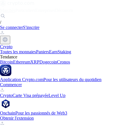
Marchés
Particuliers
Entreprises
Découvrir
/
Se connecter
S'inscrire
Crypto
Toutes les monnaies
Paniers
Earn
Staking
Tendance
Bitcoin
Ethereum
XRP
Dogecoin
Cronos
Application Crypto.com
Pour les utilisateurs du quotidien
Commencer
Crypto
Carte Visa prépayée
Level Up
Onchain
Pour les passionnés de Web3
Obtenir l'extension