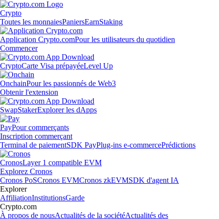
Crypto
Toutes les monnaies
Paniers
Earn
Staking
Application Crypto.com
Pour les utilisateurs du quotidien
Commencer
Crypto
Carte Visa prépayée
Level Up
Onchain
Pour les passionnés de Web3
Obtenir l'extension
Swap
Staker
Explorer les dApps
Pay
Pour commerçants
Inscription commerçant
Terminal de paiement
SDK Pay
Plug-ins e-commerce
Prédictions
Cronos
Layer 1 compatible EVM
Explorez Cronos
Cronos PoS
Cronos EVM
Cronos zkEVM
SDK d'agent IA
Explorer
Affiliation
Institutions
Garde
Crypto.com
À propos de nous
Actualités de la société
Actualités des