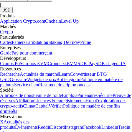
|
USD
Produits
Application Crypto.com
Onchain
Level Up
Marchés
Crypto
Particularités
Cartes
Paniers
Earn
Staking
Staking DeFi
Pay
Prime
Entreprises
Garde
Pay pour commerçant
Développeurs
Cronos PoS
Cronos EVM
Cronos zkEVM
SDK Pay
SDK d'agent IA
Ressources
Recherche
Actualités du marché
Learn
Convertisseur BTC/
USD
Glossaire
Widgets de prix
Bot telegram
Politique en matière de
plaintes
Service client
Resumen de criptomonedas
Société
À propos de nous
Feuille de route
Emplois
Partenaires
Sécurité
Preuve de
réserves
Affiliation
Licences & enregistrements
Hub d'exploration des
crypto-actifs
Climat
Capital
Vérifier
Politique en matière de conflits
d’intérêts
Mises à jour
X
Actualités des
produits
Événements
Reddit
Discord
Instagram
Facebook
Linkedin
Tradin