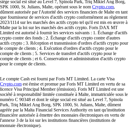
siège social est situé au Level 7, Spinola Park, Triq Mikiel Ang Borg,
SPK 1000, St. Julians, Malte, opérant sous le nom
Crypto.com
,
dûment autorisée par l'Autorité des services financiers de Malte en tant
que fournisseur de services d'actifs crypto conformément au règlement
2023/1114 sur les marchés des actifs crypto tel qu'il est mis en œuvre à
Malte par la loi sur les marchés des actifs crypto. Foris DAX MT
Limited est autorisé à fournir les services suivants : 1. Échange d'actifs
crypto contre des fonds ; 2. Échange d'actifs crypto contre d'autres
actifs crypto ; 3. Réception et transmission d'ordres d'actifs crypto pour
le compte de clients ; 4. Exécution d'ordres d'actifs crypto pour le
compte de clients ; 5. Services de transfert d'actifs crypto pour le
compte de clients ; et 6. Conservation et administration d'actifs crypto
pour le compte de clients.
Le compte Cash est fourni par Foris MT Limited. La carte Visa
Crypto.com
est émise et promue par Foris MT Limited en vertu de sa
licence Visa Principal Member (émission). Foris MT Limited est une
société à responsabilité limitée constituée à Malte, immatriculée sous le
numéro C 90348 et dont le siège social est situé au Level 7, Spinola
Park, Triq Mikiel Ang Borg, SPK 1000, St. Julians, Malte, dûment
agréée par la Malta Financial Services Authority en tant qu'institution
financière autorisée à émettre des monnaies électroniques en vertu de
l'annexe 3 de la loi sur les institutions financières (institutions de
monnaie électronique).