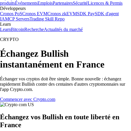
produits
Événements
Emplois
Partenaires
Sécurité
Licences & Permis
Développeurs
Cronos PoS
Cronos EVM
Cronos zkEVM
SDK Pay
SDK d'agent
IA
MCP Servers
Trading Skill Repo
Learn
Learn
Bitcoin
Recherche
Actualités du marché
CRYPTO
Échangez Bullish
instantanément en France
Échanger vos cryptos doit être simple. Bonne nouvelle : échangez
rapidement Bullish contre des centaines d'autres cryptomonnaies sur
l'app Crypto.com.
Commencer avec Crypto.com
Échangez vos Bullish en toute liberté en
France