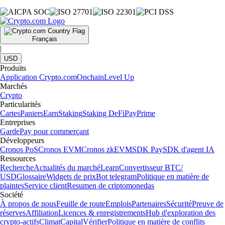
Français
|
USD
Produits
Application Crypto.com
Onchain
Level Up
Marchés
Crypto
Particularités
Cartes
Paniers
Earn
Staking
Staking DeFi
Pay
Prime
Entreprises
Garde
Pay pour commerçant
Développeurs
Cronos PoS
Cronos EVM
Cronos zkEVM
SDK Pay
SDK d'agent IA
Ressources
Recherche
Actualités du marché
Learn
Convertisseur BTC/
USD
Glossaire
Widgets de prix
Bot telegram
Politique en matière de
plaintes
Service client
Resumen de criptomonedas
Société
À propos de nous
Feuille de route
Emplois
Partenaires
Sécurité
Preuve de
réserves
Affiliation
Licences & enregistrements
Hub d'exploration des
crypto-actifs
Climat
Capital
Vérifier
Politique en matière de conflits