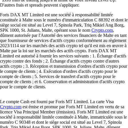
D'autres frais et spreads peuvent s'appliquer.
Foris DAX MT Limited est une société à responsabilité limitée
constituée à Malte sous le numéro d'immatriculation C 88392 et dont le
siège social est situé au Level 7, Spinola Park, Triq Mikiel Ang Borg,
SPK 1000, St. Julians, Malte, opérant sous le nom
Crypto.com
,
dûment autorisée par l'Autorité des services financiers de Malte en tant
que fournisseur de services d'actifs crypto conformément au règlement
2023/1114 sur les marchés des actifs crypto tel qu'il est mis en œuvre à
Malte par la loi sur les marchés des actifs crypto. Foris DAX MT
Limited est autorisé à fournir les services suivants : 1. Échange d'actifs
crypto contre des fonds ; 2. Échange d'actifs crypto contre d'autres
actifs crypto ; 3. Réception et transmission d'ordres d'actifs crypto pour
le compte de clients ; 4. Exécution d'ordres d'actifs crypto pour le
compte de clients ; 5. Services de transfert d'actifs crypto pour le
compte de clients ; et 6. Conservation et administration d'actifs crypto
pour le compte de clients.
Le compte Cash est fourni par Foris MT Limited. La carte Visa
Crypto.com
est émise et promue par Foris MT Limited en vertu de sa
licence Visa Principal Member (émission). Foris MT Limited est une
société à responsabilité limitée constituée à Malte, immatriculée sous le
numéro C 90348 et dont le siège social est situé au Level 7, Spinola
Park, Triq Mikiel Ang Borg, SPK 1000, St. Julians, Malte, dûment