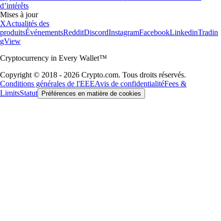
d’intérêts
Mises à jour
X
Actualités des
produits
Événements
Reddit
Discord
Instagram
Facebook
Linkedin
Tradin
gView
Cryptocurrency in Every Wallet™
Copyright © 2018 - 2026 Crypto.com. Tous droits réservés.
Conditions générales de l'EEE
Avis de confidentialité
Fees &
Limits
Statut
Préférences en matière de cookies