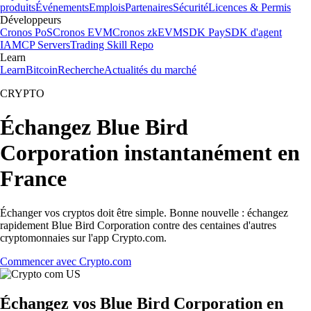
produits
Événements
Emplois
Partenaires
Sécurité
Licences & Permis
Développeurs
Cronos PoS
Cronos EVM
Cronos zkEVM
SDK Pay
SDK d'agent
IA
MCP Servers
Trading Skill Repo
Learn
Learn
Bitcoin
Recherche
Actualités du marché
CRYPTO
Échangez Blue Bird
Corporation instantanément en
France
Échanger vos cryptos doit être simple. Bonne nouvelle : échangez
rapidement Blue Bird Corporation contre des centaines d'autres
cryptomonnaies sur l'app Crypto.com.
Commencer avec Crypto.com
Échangez vos Blue Bird Corporation en