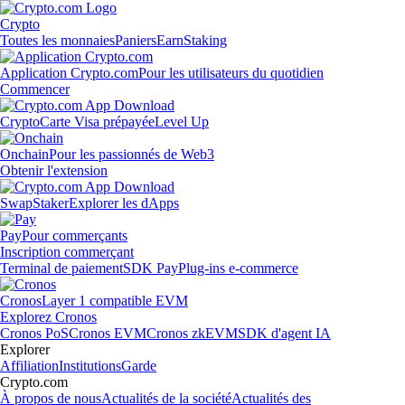
Crypto
Toutes les monnaies
Paniers
Earn
Staking
Application Crypto.com
Pour les utilisateurs du quotidien
Commencer
Crypto
Carte Visa prépayée
Level Up
Onchain
Pour les passionnés de Web3
Obtenir l'extension
Swap
Staker
Explorer les dApps
Pay
Pour commerçants
Inscription commerçant
Terminal de paiement
SDK Pay
Plug-ins e-commerce
Cronos
Layer 1 compatible EVM
Explorez Cronos
Cronos PoS
Cronos EVM
Cronos zkEVM
SDK d'agent IA
Explorer
Affiliation
Institutions
Garde
Crypto.com
À propos de nous
Actualités de la société
Actualités des