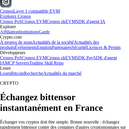
Cronos
Layer 1 compatible EVM
Explorez Cronos
Cronos PoS
Cronos EVM
Cronos zkEVM
SDK d'agent IA
Explorer
Affiliation
Institutions
Garde
Crypto.com
À propos de nous
Actualités de la société
Actualités des
produits
Événements
Emplois
Partenaires
Sécurité
Licences & Permis
Développeurs
Cronos PoS
Cronos EVM
Cronos zkEVM
SDK Pay
SDK d'agent
IA
MCP Servers
Trading Skill Repo
Learn
Learn
Bitcoin
Recherche
Actualités du marché
CRYPTO
Échangez bittensor
instantanément en France
Échanger vos cryptos doit être simple. Bonne nouvelle : échangez
rapidement bittensor contre des centaines d'autres cryptomonnaies sur