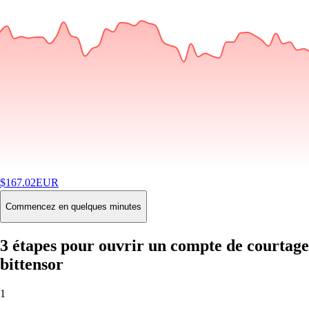
$
167.02
EUR
-2.22
%
24H
Buy
Commencez en quelques minutes
3 étapes pour ouvrir un compte de courtage
bittensor
1