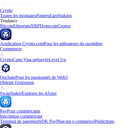
Crypto
Toutes les monnaies
Paniers
Earn
Staking
Tendance
Bitcoin
Ethereum
XRP
Dogecoin
Cronos
Application Crypto.com
Pour les utilisateurs du quotidien
Commencer
Crypto
Carte Visa prépayée
Level Up
Onchain
Pour les passionnés de Web3
Obtenir l'extension
Swap
Staker
Explorer les dApps
Pay
Pour commerçants
Inscription commerçant
Terminal de paiement
SDK Pay
Plug-ins e-commerce
Prédictions