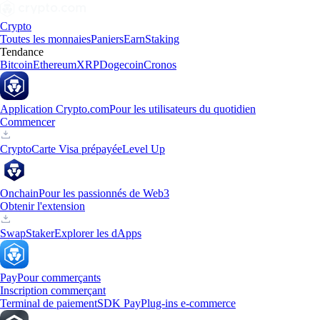
Crypto
Toutes les monnaies
Paniers
Earn
Staking
Tendance
Bitcoin
Ethereum
XRP
Dogecoin
Cronos
Application Crypto.com
Pour les utilisateurs du quotidien
Commencer
Crypto
Carte Visa prépayée
Level Up
Onchain
Pour les passionnés de Web3
Obtenir l'extension
Swap
Staker
Explorer les dApps
Pay
Pour commerçants
Inscription commerçant
Terminal de paiement
SDK Pay
Plug-ins e-commerce