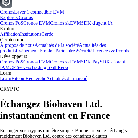
Cronos
Layer 1 compatible EVM
Explorez Cronos
Cronos PoS
Cronos EVM
Cronos zkEVM
SDK d'agent IA
Explorer
Affiliation
Institutions
Garde
Crypto.com
À propos de nous
Actualités de la société
Actualités des
produits
Événements
Emplois
Partenaires
Sécurité
Licences & Permis
Développeurs
Cronos PoS
Cronos EVM
Cronos zkEVM
SDK Pay
SDK d'agent
IA
MCP Servers
Trading Skill Repo
Learn
Learn
Bitcoin
Recherche
Actualités du marché
CRYPTO
Échangez Biohaven Ltd.
instantanément en France
Échanger vos cryptos doit être simple. Bonne nouvelle : échangez
rapidement Biohaven Ltd. contre des centaines d'autres