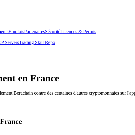
ents
Emplois
Partenaires
Sécurité
Licences & Permis
P Servers
Trading Skill Repo
ment en France
dement Berachain contre des centaines d'autres cryptomonnaies sur l'a
 France