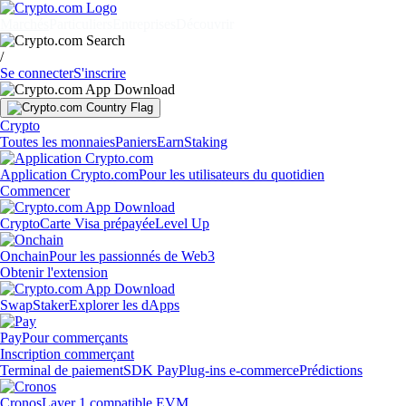
Marchés
Particuliers
Entreprises
Découvrir
/
Se connecter
S'inscrire
Crypto
Toutes les monnaies
Paniers
Earn
Staking
Application Crypto.com
Pour les utilisateurs du quotidien
Commencer
Crypto
Carte Visa prépayée
Level Up
Onchain
Pour les passionnés de Web3
Obtenir l'extension
Swap
Staker
Explorer les dApps
Pay
Pour commerçants
Inscription commerçant
Terminal de paiement
SDK Pay
Plug-ins e-commerce
Prédictions
Cronos
Layer 1 compatible EVM