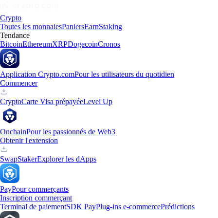
Crypto
Toutes les monnaies
Paniers
Earn
Staking
Tendance
Bitcoin
Ethereum
XRP
Dogecoin
Cronos
Application Crypto.com
Pour les utilisateurs du quotidien
Commencer
Crypto
Carte Visa prépayée
Level Up
Onchain
Pour les passionnés de Web3
Obtenir l'extension
Swap
Staker
Explorer les dApps
Pay
Pour commerçants
Inscription commerçant
Terminal de paiement
SDK Pay
Plug-ins e-commerce
Prédictions