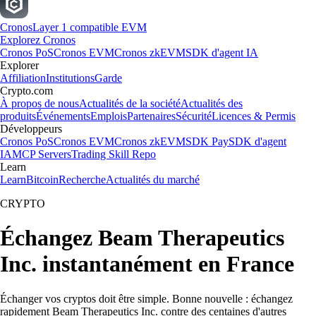
Cronos
Layer 1 compatible EVM
Explorez Cronos
Cronos PoS
Cronos EVM
Cronos zkEVM
SDK d'agent IA
Explorer
Affiliation
Institutions
Garde
Crypto.com
À propos de nous
Actualités de la société
Actualités des
produits
Événements
Emplois
Partenaires
Sécurité
Licences & Permis
Développeurs
Cronos PoS
Cronos EVM
Cronos zkEVM
SDK Pay
SDK d'agent
IA
MCP Servers
Trading Skill Repo
Learn
Learn
Bitcoin
Recherche
Actualités du marché
CRYPTO
Échangez Beam Therapeutics
Inc. instantanément en France
Échanger vos cryptos doit être simple. Bonne nouvelle : échangez
rapidement Beam Therapeutics Inc. contre des centaines d'autres