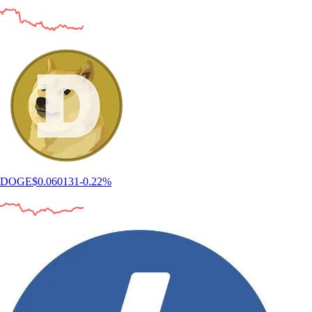
DOGE
$
0.060131
-0.22
%