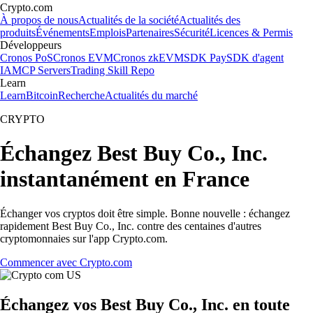
Crypto.com
À propos de nous
Actualités de la société
Actualités des
produits
Événements
Emplois
Partenaires
Sécurité
Licences & Permis
Développeurs
Cronos PoS
Cronos EVM
Cronos zkEVM
SDK Pay
SDK d'agent
IA
MCP Servers
Trading Skill Repo
Learn
Learn
Bitcoin
Recherche
Actualités du marché
CRYPTO
Échangez Best Buy Co., Inc.
instantanément en France
Échanger vos cryptos doit être simple. Bonne nouvelle : échangez
rapidement Best Buy Co., Inc. contre des centaines d'autres
cryptomonnaies sur l'app Crypto.com.
Commencer avec Crypto.com
Échangez vos Best Buy Co., Inc. en toute