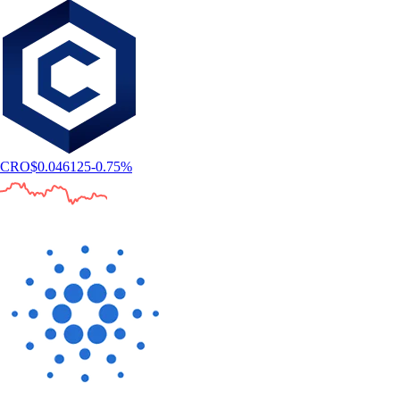
CRO
$
0.046125
-0.75
%