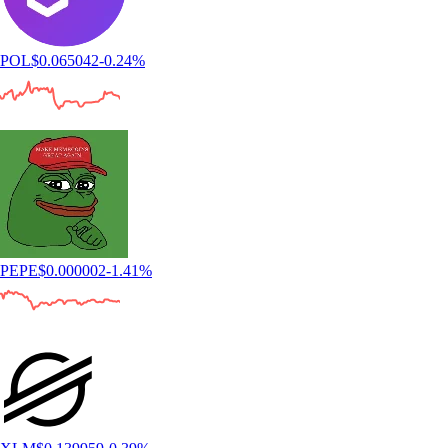
POL
$
0.065042
-0.24
%
PEPE
$
0.000002
-1.41
%