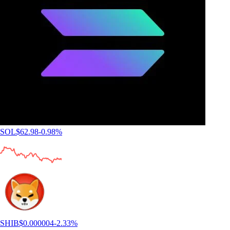
SOL
$
62.98
-0.98
%
SHIB
$
0.000004
-2.33
%