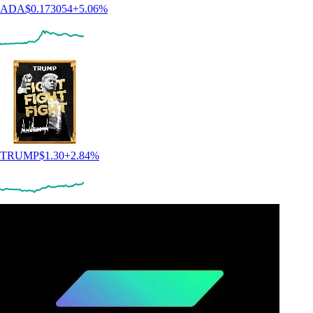
ADA
$
0.173054
+
5.06
%
TRUMP
$
1.30
+
2.84
%