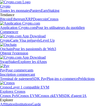
Crypto
Toutes les monnaies
Paniers
Earn
Staking
Tendance
Bitcoin
Ethereum
XRP
Dogecoin
Cronos
Application Crypto.com
Pour les utilisateurs du quotidien
Commencer
Crypto
Carte Visa prépayée
Level Up
Onchain
Pour les passionnés de Web3
Obtenir l'extension
Swap
Staker
Explorer les dApps
Pay
Pour commerçants
Inscription commerçant
Terminal de paiement
SDK Pay
Plug-ins e-commerce
Prédictions
Cronos
Layer 1 compatible EVM
Explorez Cronos
Cronos PoS
Cronos EVM
Cronos zkEVM
SDK d'agent IA
Explorer
Affiliation
Institutions
Garde