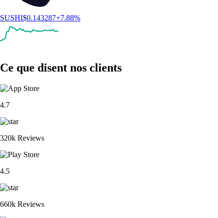
SUSHI
$
0.143287
+
7.88
%
Ce que disent nos clients
4.7
320k Reviews
4.5
660k Reviews