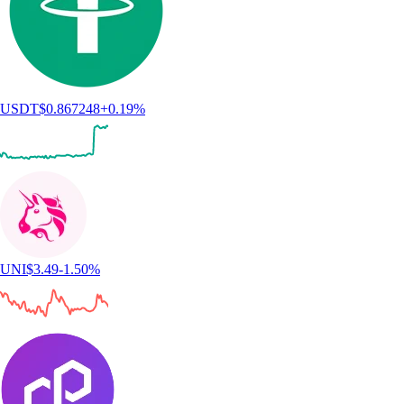
USDT
$
0.867248
+
0.19
%
UNI
$
3.49
-1.50
%