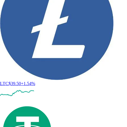
LTC
$
39.50
+
1.54
%