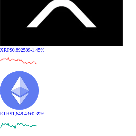
XRP
$
0.892589
-1.45
%
ETH
$
1,648.43
+
0.39
%