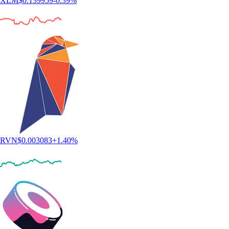
XLM
$
0.139959
-0.39
%
RVN
$
0.003083
+
1.40
%