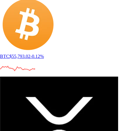
BTC
$
55,793.02
-0.12
%