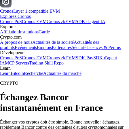
Cronos
Layer 1 compatible EVM
Explorez Cronos
Cronos PoS
Cronos EVM
Cronos zkEVM
SDK d'agent IA
Explorer
Affiliation
Institutions
Garde
Crypto.com
À propos de nous
Actualités de la société
Actualités des
produits
Événements
Emplois
Partenaires
Sécurité
Licences & Permis
Développeurs
Cronos PoS
Cronos EVM
Cronos zkEVM
SDK Pay
SDK d'agent
IA
MCP Servers
Trading Skill Repo
Learn
Learn
Bitcoin
Recherche
Actualités du marché
CRYPTO
Échangez Bancor
instantanément en France
Échanger vos cryptos doit être simple. Bonne nouvelle : échangez
rapidement Bancor contre des centaines d'autres cryptomonnaies sur