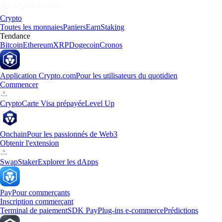
Crypto
Toutes les monnaies
Paniers
Earn
Staking
Tendance
Bitcoin
Ethereum
XRP
Dogecoin
Cronos
Application Crypto.com
Pour les utilisateurs du quotidien
Commencer
Crypto
Carte Visa prépayée
Level Up
Onchain
Pour les passionnés de Web3
Obtenir l'extension
Swap
Staker
Explorer les dApps
Pay
Pour commerçants
Inscription commerçant
Terminal de paiement
SDK Pay
Plug-ins e-commerce
Prédictions