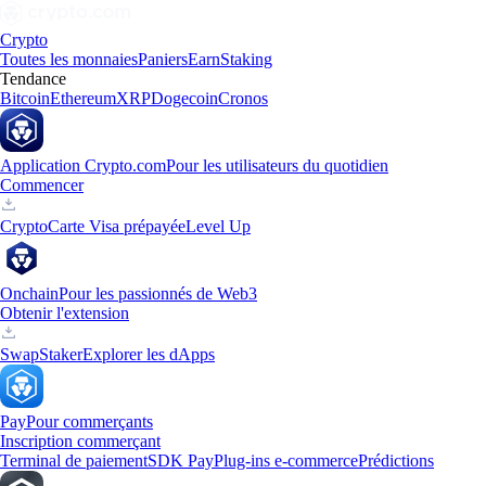
Crypto
Toutes les monnaies
Paniers
Earn
Staking
Tendance
Bitcoin
Ethereum
XRP
Dogecoin
Cronos
Application Crypto.com
Pour les utilisateurs du quotidien
Commencer
Crypto
Carte Visa prépayée
Level Up
Onchain
Pour les passionnés de Web3
Obtenir l'extension
Swap
Staker
Explorer les dApps
Pay
Pour commerçants
Inscription commerçant
Terminal de paiement
SDK Pay
Plug-ins e-commerce
Prédictions