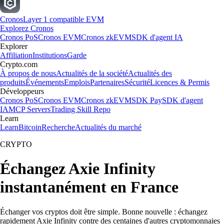
Cronos
Layer 1 compatible EVM
Explorez Cronos
Cronos PoS
Cronos EVM
Cronos zkEVM
SDK d'agent IA
Explorer
Affiliation
Institutions
Garde
Crypto.com
À propos de nous
Actualités de la société
Actualités des
produits
Événements
Emplois
Partenaires
Sécurité
Licences & Permis
Développeurs
Cronos PoS
Cronos EVM
Cronos zkEVM
SDK Pay
SDK d'agent
IA
MCP Servers
Trading Skill Repo
Learn
Learn
Bitcoin
Recherche
Actualités du marché
CRYPTO
Échangez Axie Infinity
instantanément en France
Échanger vos cryptos doit être simple. Bonne nouvelle : échangez
rapidement Axie Infinity contre des centaines d'autres cryptomonnaies