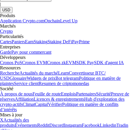
|
USD
Produits
Application Crypto.com
Onchain
Level Up
Marchés
Crypto
Particularités
Cartes
Paniers
Earn
Staking
Staking DeFi
Pay
Prime
Entreprises
Garde
Pay pour commerçant
Développeurs
Cronos PoS
Cronos EVM
Cronos zkEVM
SDK Pay
SDK d'agent IA
Ressources
Recherche
Actualités du marché
Learn
Convertisseur BTC/
USD
Glossaire
Widgets de prix
Bot telegram
Politique en matière de
plaintes
Service client
Resumen de criptomonedas
Société
À propos de nous
Feuille de route
Emplois
Partenaires
Sécurité
Preuve de
réserves
Affiliation
Licences & enregistrements
Hub d'exploration des
crypto-actifs
Climat
Capital
Vérifier
Politique en matière de conflits
d’intérêts
Mises à jour
X
Actualités des
produits
Événements
Reddit
Discord
Instagram
Facebook
Linkedin
Tradin