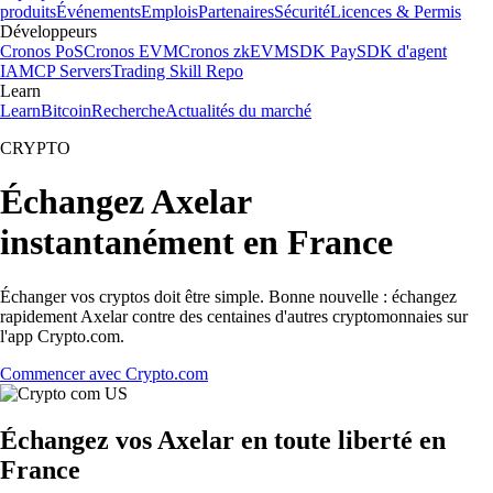
produits
Événements
Emplois
Partenaires
Sécurité
Licences & Permis
Développeurs
Cronos PoS
Cronos EVM
Cronos zkEVM
SDK Pay
SDK d'agent
IA
MCP Servers
Trading Skill Repo
Learn
Learn
Bitcoin
Recherche
Actualités du marché
CRYPTO
Échangez Axelar
instantanément en France
Échanger vos cryptos doit être simple. Bonne nouvelle : échangez
rapidement Axelar contre des centaines d'autres cryptomonnaies sur
l'app Crypto.com.
Commencer avec Crypto.com
Échangez vos Axelar en toute liberté en
France