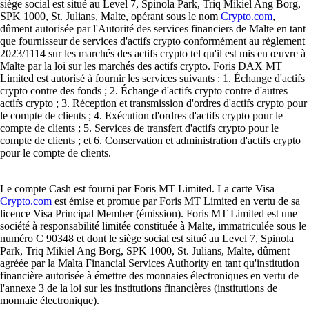
siège social est situé au Level 7, Spinola Park, Triq Mikiel Ang Borg,
SPK 1000, St. Julians, Malte, opérant sous le nom
Crypto.com
,
dûment autorisée par l'Autorité des services financiers de Malte en tant
que fournisseur de services d'actifs crypto conformément au règlement
2023/1114 sur les marchés des actifs crypto tel qu'il est mis en œuvre à
Malte par la loi sur les marchés des actifs crypto. Foris DAX MT
Limited est autorisé à fournir les services suivants : 1. Échange d'actifs
crypto contre des fonds ; 2. Échange d'actifs crypto contre d'autres
actifs crypto ; 3. Réception et transmission d'ordres d'actifs crypto pour
le compte de clients ; 4. Exécution d'ordres d'actifs crypto pour le
compte de clients ; 5. Services de transfert d'actifs crypto pour le
compte de clients ; et 6. Conservation et administration d'actifs crypto
pour le compte de clients.
Le compte Cash est fourni par Foris MT Limited. La carte Visa
Crypto.com
est émise et promue par Foris MT Limited en vertu de sa
licence Visa Principal Member (émission). Foris MT Limited est une
société à responsabilité limitée constituée à Malte, immatriculée sous le
numéro C 90348 et dont le siège social est situé au Level 7, Spinola
Park, Triq Mikiel Ang Borg, SPK 1000, St. Julians, Malte, dûment
agréée par la Malta Financial Services Authority en tant qu'institution
financière autorisée à émettre des monnaies électroniques en vertu de
l'annexe 3 de la loi sur les institutions financières (institutions de
monnaie électronique).