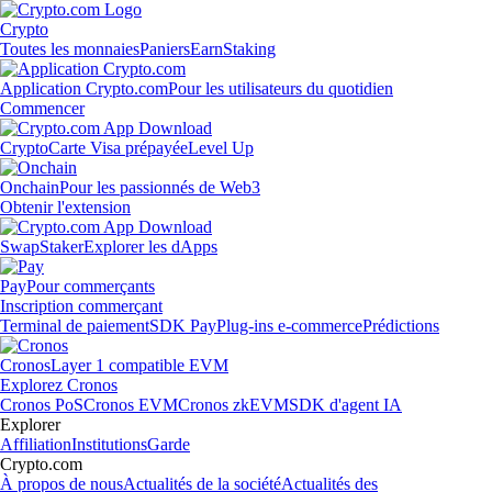
Crypto
Toutes les monnaies
Paniers
Earn
Staking
Application Crypto.com
Pour les utilisateurs du quotidien
Commencer
Crypto
Carte Visa prépayée
Level Up
Onchain
Pour les passionnés de Web3
Obtenir l'extension
Swap
Staker
Explorer les dApps
Pay
Pour commerçants
Inscription commerçant
Terminal de paiement
SDK Pay
Plug-ins e-commerce
Prédictions
Cronos
Layer 1 compatible EVM
Explorez Cronos
Cronos PoS
Cronos EVM
Cronos zkEVM
SDK d'agent IA
Explorer
Affiliation
Institutions
Garde
Crypto.com
À propos de nous
Actualités de la société
Actualités des