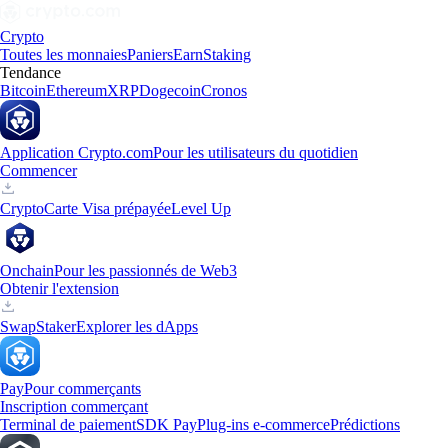
Crypto
Toutes les monnaies
Paniers
Earn
Staking
Tendance
Bitcoin
Ethereum
XRP
Dogecoin
Cronos
Application Crypto.com
Pour les utilisateurs du quotidien
Commencer
Crypto
Carte Visa prépayée
Level Up
Onchain
Pour les passionnés de Web3
Obtenir l'extension
Swap
Staker
Explorer les dApps
Pay
Pour commerçants
Inscription commerçant
Terminal de paiement
SDK Pay
Plug-ins e-commerce
Prédictions