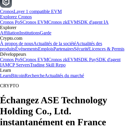
Cronos
Layer 1 compatible EVM
Explorez Cronos
Cronos PoS
Cronos EVM
Cronos zkEVM
SDK d'agent IA
Explorer
Affiliation
Institutions
Garde
Crypto.com
À propos de nous
Actualités de la société
Actualités des
produits
Événements
Emplois
Partenaires
Sécurité
Licences & Permis
Développeurs
Cronos PoS
Cronos EVM
Cronos zkEVM
SDK Pay
SDK d'agent
IA
MCP Servers
Trading Skill Repo
Learn
Learn
Bitcoin
Recherche
Actualités du marché
CRYPTO
Échangez ASE Technology
Holding Co., Ltd.
instantanément en France