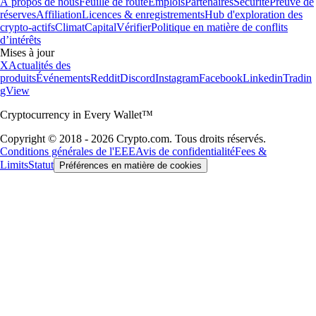
À propos de nous
Feuille de route
Emplois
Partenaires
Sécurité
Preuve de
réserves
Affiliation
Licences & enregistrements
Hub d'exploration des
crypto-actifs
Climat
Capital
Vérifier
Politique en matière de conflits
d’intérêts
Mises à jour
X
Actualités des
produits
Événements
Reddit
Discord
Instagram
Facebook
Linkedin
Tradin
gView
Cryptocurrency in Every Wallet™
Copyright © 2018 - 2026 Crypto.com. Tous droits réservés.
Conditions générales de l'EEE
Avis de confidentialité
Fees &
Limits
Statut
Préférences en matière de cookies