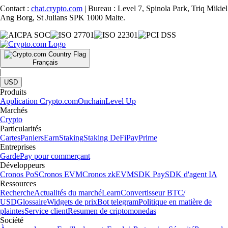
Contact :
chat.crypto.com
| Bureau : Level 7, Spinola Park, Triq Mikiel
Ang Borg, St Julians SPK 1000 Malte.
Français
|
USD
Produits
Application Crypto.com
Onchain
Level Up
Marchés
Crypto
Particularités
Cartes
Paniers
Earn
Staking
Staking DeFi
Pay
Prime
Entreprises
Garde
Pay pour commerçant
Développeurs
Cronos PoS
Cronos EVM
Cronos zkEVM
SDK Pay
SDK d'agent IA
Ressources
Recherche
Actualités du marché
Learn
Convertisseur BTC/
USD
Glossaire
Widgets de prix
Bot telegram
Politique en matière de
plaintes
Service client
Resumen de criptomonedas
Société