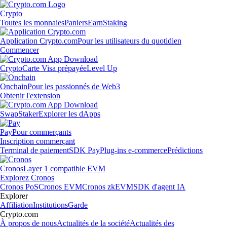
Crypto
Toutes les monnaies
Paniers
Earn
Staking
Application Crypto.com
Pour les utilisateurs du quotidien
Commencer
Crypto
Carte Visa prépayée
Level Up
Onchain
Pour les passionnés de Web3
Obtenir l'extension
Swap
Staker
Explorer les dApps
Pay
Pour commerçants
Inscription commerçant
Terminal de paiement
SDK Pay
Plug-ins e-commerce
Prédictions
Cronos
Layer 1 compatible EVM
Explorez Cronos
Cronos PoS
Cronos EVM
Cronos zkEVM
SDK d'agent IA
Explorer
Affiliation
Institutions
Garde
Crypto.com
À propos de nous
Actualités de la société
Actualités des