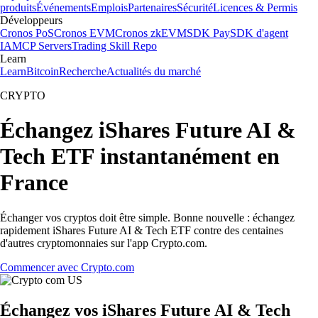
produits
Événements
Emplois
Partenaires
Sécurité
Licences & Permis
Développeurs
Cronos PoS
Cronos EVM
Cronos zkEVM
SDK Pay
SDK d'agent
IA
MCP Servers
Trading Skill Repo
Learn
Learn
Bitcoin
Recherche
Actualités du marché
CRYPTO
Échangez iShares Future AI &
Tech ETF instantanément en
France
Échanger vos cryptos doit être simple. Bonne nouvelle : échangez
rapidement iShares Future AI & Tech ETF contre des centaines
d'autres cryptomonnaies sur l'app Crypto.com.
Commencer avec Crypto.com
Échangez vos iShares Future AI & Tech