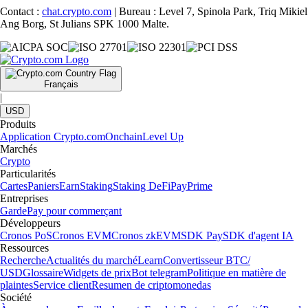
Contact :
chat.crypto.com
| Bureau : Level 7, Spinola Park, Triq Mikiel
Ang Borg, St Julians SPK 1000 Malte.
Français
|
USD
Produits
Application Crypto.com
Onchain
Level Up
Marchés
Crypto
Particularités
Cartes
Paniers
Earn
Staking
Staking DeFi
Pay
Prime
Entreprises
Garde
Pay pour commerçant
Développeurs
Cronos PoS
Cronos EVM
Cronos zkEVM
SDK Pay
SDK d'agent IA
Ressources
Recherche
Actualités du marché
Learn
Convertisseur BTC/
USD
Glossaire
Widgets de prix
Bot telegram
Politique en matière de
plaintes
Service client
Resumen de criptomonedas
Société