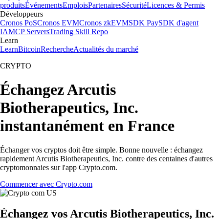
produits
Événements
Emplois
Partenaires
Sécurité
Licences & Permis
Développeurs
Cronos PoS
Cronos EVM
Cronos zkEVM
SDK Pay
SDK d'agent
IA
MCP Servers
Trading Skill Repo
Learn
Learn
Bitcoin
Recherche
Actualités du marché
CRYPTO
Échangez Arcutis
Biotherapeutics, Inc.
instantanément en France
Échanger vos cryptos doit être simple. Bonne nouvelle : échangez
rapidement Arcutis Biotherapeutics, Inc. contre des centaines d'autres
cryptomonnaies sur l'app Crypto.com.
Commencer avec Crypto.com
Échangez vos Arcutis Biotherapeutics, Inc.