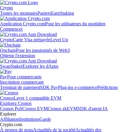
Crypto
Toutes les monnaies
Paniers
Earn
Staking
Application Crypto.com
Pour les utilisateurs du quotidien
Commencer
Crypto
Carte Visa prépayée
Level Up
Onchain
Pour les passionnés de Web3
Obtenir l'extension
Swap
Staker
Explorer les dApps
Pay
Pour commerçants
Inscription commerçant
Terminal de paiement
SDK Pay
Plug-ins e-commerce
Prédictions
Cronos
Layer 1 compatible EVM
Explorez Cronos
Cronos PoS
Cronos EVM
Cronos zkEVM
SDK d'agent IA
Explorer
Affiliation
Institutions
Garde
Crypto.com
À propos de nous
Actualités de la société
Actualités des