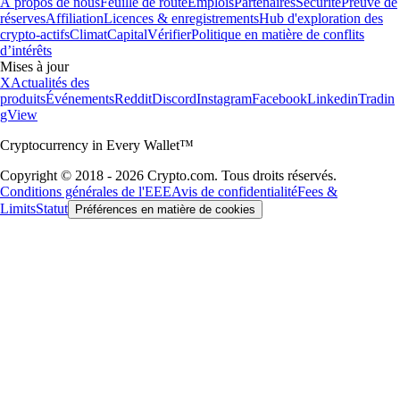
À propos de nous
Feuille de route
Emplois
Partenaires
Sécurité
Preuve de
réserves
Affiliation
Licences & enregistrements
Hub d'exploration des
crypto-actifs
Climat
Capital
Vérifier
Politique en matière de conflits
d’intérêts
Mises à jour
X
Actualités des
produits
Événements
Reddit
Discord
Instagram
Facebook
Linkedin
Tradin
gView
Cryptocurrency in Every Wallet™
Copyright © 2018 - 2026 Crypto.com. Tous droits réservés.
Conditions générales de l'EEE
Avis de confidentialité
Fees &
Limits
Statut
Préférences en matière de cookies