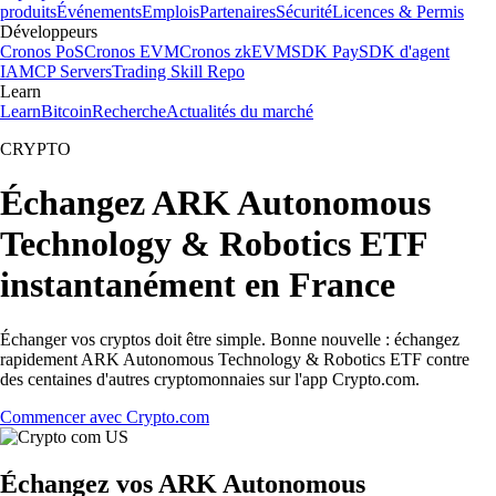
produits
Événements
Emplois
Partenaires
Sécurité
Licences & Permis
Développeurs
Cronos PoS
Cronos EVM
Cronos zkEVM
SDK Pay
SDK d'agent
IA
MCP Servers
Trading Skill Repo
Learn
Learn
Bitcoin
Recherche
Actualités du marché
CRYPTO
Échangez ARK Autonomous
Technology & Robotics ETF
instantanément en France
Échanger vos cryptos doit être simple. Bonne nouvelle : échangez
rapidement ARK Autonomous Technology & Robotics ETF contre
des centaines d'autres cryptomonnaies sur l'app Crypto.com.
Commencer avec Crypto.com
Échangez vos ARK Autonomous