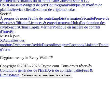
Recherche
Actualités du marché
Learn
Convertisseur BTC/
USD
Glossaire
Widgets de prix
Bot telegram
Politique en matière de
plaintes
Service client
Resumen de criptomonedas
Société
À propos de nous
Feuille de route
Emplois
Partenaires
Sécurité
Preuve de
réserves
Affiliation
Licences & enregistrements
Hub d'exploration des
crypto-actifs
Climat
Capital
Vérifier
Politique en matière de conflits
d’intérêts
Mises à jour
X
Actualités des
produits
Événements
Reddit
Discord
Instagram
Facebook
Linkedin
Tradin
gView
Cryptocurrency in Every Wallet™
Copyright © 2018 - 2026 Crypto.com. Tous droits réservés.
Conditions générales de l'EEE
Avis de confidentialité
Fees &
Limits
Statut
Préférences en matière de cookies