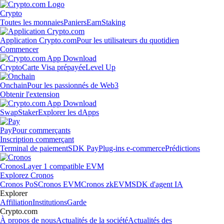
Crypto
Toutes les monnaies
Paniers
Earn
Staking
Application Crypto.com
Pour les utilisateurs du quotidien
Commencer
Crypto
Carte Visa prépayée
Level Up
Onchain
Pour les passionnés de Web3
Obtenir l'extension
Swap
Staker
Explorer les dApps
Pay
Pour commerçants
Inscription commerçant
Terminal de paiement
SDK Pay
Plug-ins e-commerce
Prédictions
Cronos
Layer 1 compatible EVM
Explorez Cronos
Cronos PoS
Cronos EVM
Cronos zkEVM
SDK d'agent IA
Explorer
Affiliation
Institutions
Garde
Crypto.com
À propos de nous
Actualités de la société
Actualités des