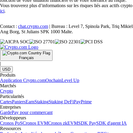
fonction de votre situation financière et de votre tolérance au risque.
Vous trouverez plus d’informations sur les risques liés aux actifs crypto
ici
.
Contact :
chat.crypto.com
| Bureau : Level 7, Spinola Park, Triq Mikiel
Ang Borg, St Julians SPK 1000 Malte.
Français
|
USD
Produits
Application Crypto.com
Onchain
Level Up
Marchés
Crypto
Particularités
Cartes
Paniers
Earn
Staking
Staking DeFi
Pay
Prime
Entreprises
Garde
Pay pour commerçant
Développeurs
Cronos PoS
Cronos EVM
Cronos zkEVM
SDK Pay
SDK d'agent IA
Ressources