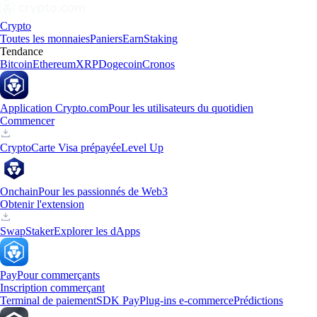
Crypto
Toutes les monnaies
Paniers
Earn
Staking
Tendance
Bitcoin
Ethereum
XRP
Dogecoin
Cronos
Application Crypto.com
Pour les utilisateurs du quotidien
Commencer
Crypto
Carte Visa prépayée
Level Up
Onchain
Pour les passionnés de Web3
Obtenir l'extension
Swap
Staker
Explorer les dApps
Pay
Pour commerçants
Inscription commerçant
Terminal de paiement
SDK Pay
Plug-ins e-commerce
Prédictions