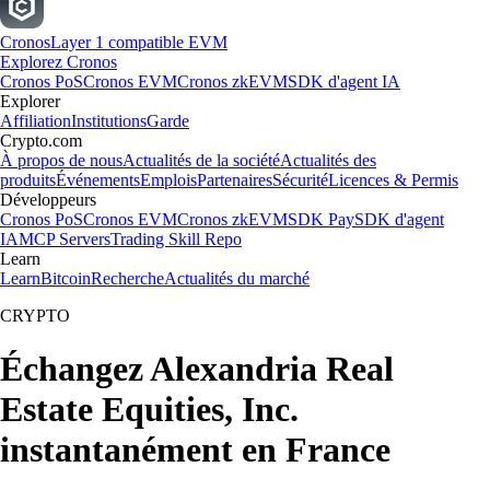
Cronos
Layer 1 compatible EVM
Explorez Cronos
Cronos PoS
Cronos EVM
Cronos zkEVM
SDK d'agent IA
Explorer
Affiliation
Institutions
Garde
Crypto.com
À propos de nous
Actualités de la société
Actualités des
produits
Événements
Emplois
Partenaires
Sécurité
Licences & Permis
Développeurs
Cronos PoS
Cronos EVM
Cronos zkEVM
SDK Pay
SDK d'agent
IA
MCP Servers
Trading Skill Repo
Learn
Learn
Bitcoin
Recherche
Actualités du marché
CRYPTO
Échangez Alexandria Real
Estate Equities, Inc.
instantanément en France