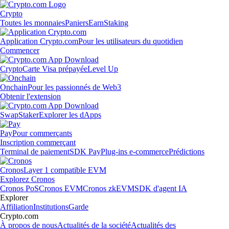
Crypto
Toutes les monnaies
Paniers
Earn
Staking
Application Crypto.com
Pour les utilisateurs du quotidien
Commencer
Crypto
Carte Visa prépayée
Level Up
Onchain
Pour les passionnés de Web3
Obtenir l'extension
Swap
Staker
Explorer les dApps
Pay
Pour commerçants
Inscription commerçant
Terminal de paiement
SDK Pay
Plug-ins e-commerce
Prédictions
Cronos
Layer 1 compatible EVM
Explorez Cronos
Cronos PoS
Cronos EVM
Cronos zkEVM
SDK d'agent IA
Explorer
Affiliation
Institutions
Garde
Crypto.com
À propos de nous
Actualités de la société
Actualités des