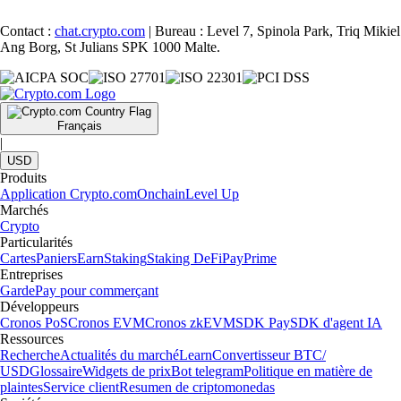
Contact :
chat.crypto.com
| Bureau : Level 7, Spinola Park, Triq Mikiel
Ang Borg, St Julians SPK 1000 Malte.
Français
|
USD
Produits
Application Crypto.com
Onchain
Level Up
Marchés
Crypto
Particularités
Cartes
Paniers
Earn
Staking
Staking DeFi
Pay
Prime
Entreprises
Garde
Pay pour commerçant
Développeurs
Cronos PoS
Cronos EVM
Cronos zkEVM
SDK Pay
SDK d'agent IA
Ressources
Recherche
Actualités du marché
Learn
Convertisseur BTC/
USD
Glossaire
Widgets de prix
Bot telegram
Politique en matière de
plaintes
Service client
Resumen de criptomonedas