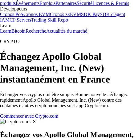
produits
Événements
Emplois
Partenaires
Sécurité
Licences & Permis
Développeurs
Cronos PoS
Cronos EVM
Cronos zkEVM
SDK Pay
SDK d'agent
IA
MCP Servers
Trading Skill Repo
Learn
Learn
Bitcoin
Recherche
Actualités du marché
CRYPTO
Échangez Apollo Global
Management, Inc. (New)
instantanément en France
Échanger vos cryptos doit être simple. Bonne nouvelle : échangez
rapidement Apollo Global Management, Inc. (New) contre des
centaines d'autres cryptomonnaies sur l'app Crypto.com.
Commencer avec Crypto.com
Échangez vos Apollo Global Management,