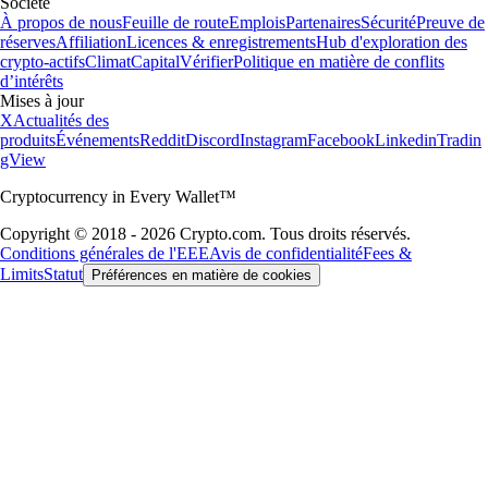
Société
À propos de nous
Feuille de route
Emplois
Partenaires
Sécurité
Preuve de
réserves
Affiliation
Licences & enregistrements
Hub d'exploration des
crypto-actifs
Climat
Capital
Vérifier
Politique en matière de conflits
d’intérêts
Mises à jour
X
Actualités des
produits
Événements
Reddit
Discord
Instagram
Facebook
Linkedin
Tradin
gView
Cryptocurrency in Every Wallet™
Copyright © 2018 - 2026 Crypto.com. Tous droits réservés.
Conditions générales de l'EEE
Avis de confidentialité
Fees &
Limits
Statut
Préférences en matière de cookies