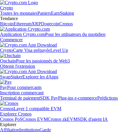
Crypto
Toutes les monnaies
Paniers
Earn
Staking
Tendance
Bitcoin
Ethereum
XRP
Dogecoin
Cronos
Application Crypto.com
Pour les utilisateurs du quotidien
Commencer
Crypto
Carte Visa prépayée
Level Up
Onchain
Pour les passionnés de Web3
Obtenir l'extension
Swap
Staker
Explorer les dApps
Pay
Pour commerçants
Inscription commerçant
Terminal de paiement
SDK Pay
Plug-ins e-commerce
Prédictions
Cronos
Layer 1 compatible EVM
Explorez Cronos
Cronos PoS
Cronos EVM
Cronos zkEVM
SDK d'agent IA
Explorer
Affiliation
Institutions
Garde