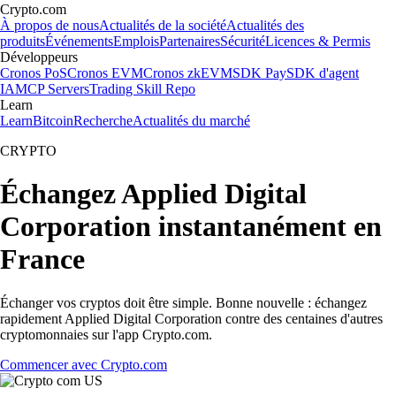
Crypto.com
À propos de nous
Actualités de la société
Actualités des
produits
Événements
Emplois
Partenaires
Sécurité
Licences & Permis
Développeurs
Cronos PoS
Cronos EVM
Cronos zkEVM
SDK Pay
SDK d'agent
IA
MCP Servers
Trading Skill Repo
Learn
Learn
Bitcoin
Recherche
Actualités du marché
CRYPTO
Échangez Applied Digital
Corporation instantanément en
France
Échanger vos cryptos doit être simple. Bonne nouvelle : échangez
rapidement Applied Digital Corporation contre des centaines d'autres
cryptomonnaies sur l'app Crypto.com.
Commencer avec Crypto.com