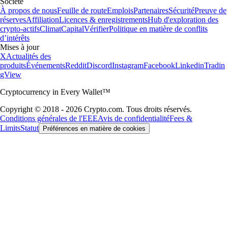
Société
À propos de nous
Feuille de route
Emplois
Partenaires
Sécurité
Preuve de
réserves
Affiliation
Licences & enregistrements
Hub d'exploration des
crypto-actifs
Climat
Capital
Vérifier
Politique en matière de conflits
d’intérêts
Mises à jour
X
Actualités des
produits
Événements
Reddit
Discord
Instagram
Facebook
Linkedin
Tradin
gView
Cryptocurrency in Every Wallet™
Copyright © 2018 - 2026 Crypto.com. Tous droits réservés.
Conditions générales de l'EEE
Avis de confidentialité
Fees &
Limits
Statut
Préférences en matière de cookies