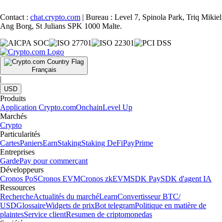
Contact :
chat.crypto.com
| Bureau : Level 7, Spinola Park, Triq Mikiel
Ang Borg, St Julians SPK 1000 Malte.
Français
|
USD
Produits
Application Crypto.com
Onchain
Level Up
Marchés
Crypto
Particularités
Cartes
Paniers
Earn
Staking
Staking DeFi
Pay
Prime
Entreprises
Garde
Pay pour commerçant
Développeurs
Cronos PoS
Cronos EVM
Cronos zkEVM
SDK Pay
SDK d'agent IA
Ressources
Recherche
Actualités du marché
Learn
Convertisseur BTC/
USD
Glossaire
Widgets de prix
Bot telegram
Politique en matière de
plaintes
Service client
Resumen de criptomonedas