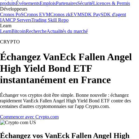
produits
Événements
Emplois
Partenaires
Sécurité
Licences & Permis
Développeurs
Cronos PoS
Cronos EVM
Cronos zkEVM
SDK Pay
SDK d'agent
IA
MCP Servers
Trading Skill Repo
Learn
Learn
Bitcoin
Recherche
Actualités du marché
CRYPTO
Échangez VanEck Fallen Angel
High Yield Bond ETF
instantanément en France
Échanger vos cryptos doit être simple. Bonne nouvelle : échangez
rapidement VanEck Fallen Angel High Yield Bond ETF contre des
centaines d'autres cryptomonnaies sur l'app Crypto.com.
Commencer avec Crypto.com
Échangez vos VanEck Fallen Angel High