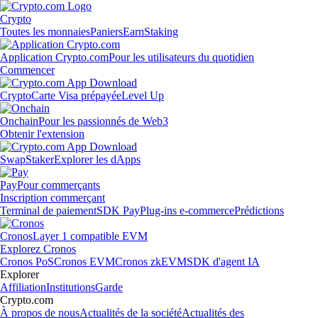
Crypto
Toutes les monnaies
Paniers
Earn
Staking
Application Crypto.com
Pour les utilisateurs du quotidien
Commencer
Crypto
Carte Visa prépayée
Level Up
Onchain
Pour les passionnés de Web3
Obtenir l'extension
Swap
Staker
Explorer les dApps
Pay
Pour commerçants
Inscription commerçant
Terminal de paiement
SDK Pay
Plug-ins e-commerce
Prédictions
Cronos
Layer 1 compatible EVM
Explorez Cronos
Cronos PoS
Cronos EVM
Cronos zkEVM
SDK d'agent IA
Explorer
Affiliation
Institutions
Garde
Crypto.com
À propos de nous
Actualités de la société
Actualités des