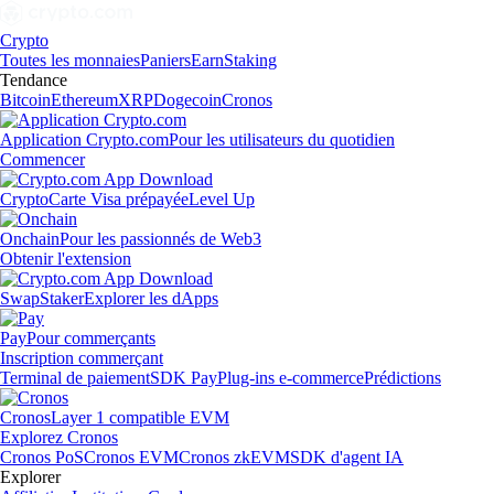
Crypto
Toutes les monnaies
Paniers
Earn
Staking
Tendance
Bitcoin
Ethereum
XRP
Dogecoin
Cronos
Application Crypto.com
Pour les utilisateurs du quotidien
Commencer
Crypto
Carte Visa prépayée
Level Up
Onchain
Pour les passionnés de Web3
Obtenir l'extension
Swap
Staker
Explorer les dApps
Pay
Pour commerçants
Inscription commerçant
Terminal de paiement
SDK Pay
Plug-ins e-commerce
Prédictions
Cronos
Layer 1 compatible EVM
Explorez Cronos
Cronos PoS
Cronos EVM
Cronos zkEVM
SDK d'agent IA
Explorer