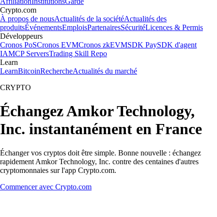
Affiliation
Institutions
Garde
Crypto.com
À propos de nous
Actualités de la société
Actualités des
produits
Événements
Emplois
Partenaires
Sécurité
Licences & Permis
Développeurs
Cronos PoS
Cronos EVM
Cronos zkEVM
SDK Pay
SDK d'agent
IA
MCP Servers
Trading Skill Repo
Learn
Learn
Bitcoin
Recherche
Actualités du marché
CRYPTO
Échangez Amkor Technology,
Inc. instantanément en France
Échanger vos cryptos doit être simple. Bonne nouvelle : échangez
rapidement Amkor Technology, Inc. contre des centaines d'autres
cryptomonnaies sur l'app Crypto.com.
Commencer avec Crypto.com