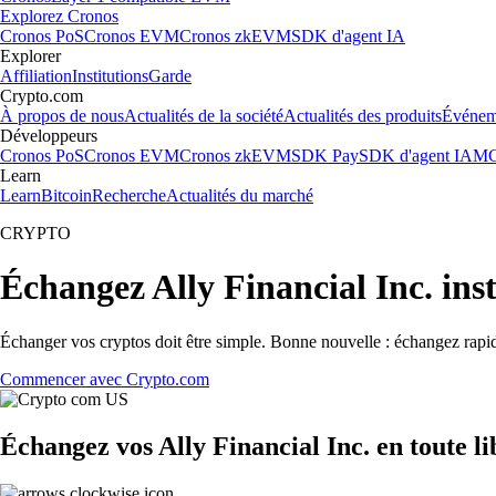
Explorez Cronos
Cronos PoS
Cronos EVM
Cronos zkEVM
SDK d'agent IA
Explorer
Affiliation
Institutions
Garde
Crypto.com
À propos de nous
Actualités de la société
Actualités des produits
Événem
Développeurs
Cronos PoS
Cronos EVM
Cronos zkEVM
SDK Pay
SDK d'agent IA
MC
Learn
Learn
Bitcoin
Recherche
Actualités du marché
CRYPTO
Échangez Ally Financial Inc. in
Échanger vos cryptos doit être simple. Bonne nouvelle : échangez rapid
Commencer avec Crypto.com
Échangez vos Ally Financial Inc. en toute l