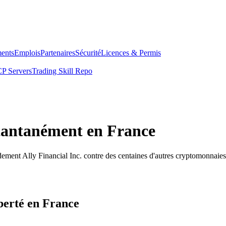
ents
Emplois
Partenaires
Sécurité
Licences & Permis
P Servers
Trading Skill Repo
stantanément en France
ement Ally Financial Inc. contre des centaines d'autres cryptomonnaies
iberté en France