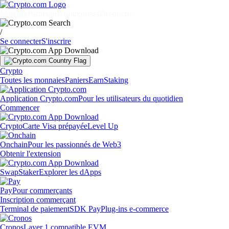
Marchés
Particuliers
Entreprises
Découvrir
/
Se connecter
S'inscrire
Crypto
Toutes les monnaies
Paniers
Earn
Staking
Application Crypto.com
Pour les utilisateurs du quotidien
Commencer
Crypto
Carte Visa prépayée
Level Up
Onchain
Pour les passionnés de Web3
Obtenir l'extension
Swap
Staker
Explorer les dApps
Pay
Pour commerçants
Inscription commerçant
Terminal de paiement
SDK Pay
Plug-ins e-commerce
Cronos
Layer 1 compatible EVM