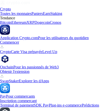
Crypto
Toutes les monnaies
Paniers
Earn
Staking
Tendance
Bitcoin
Ethereum
XRP
Dogecoin
Cronos
Application Crypto.com
Pour les utilisateurs du quotidien
Commencer
Crypto
Carte Visa prépayée
Level Up
Onchain
Pour les passionnés de Web3
Obtenir l'extension
Swap
Staker
Explorer les dApps
Pay
Pour commerçants
Inscription commerçant
Terminal de paiement
SDK Pay
Plug-ins e-commerce
Prédictions