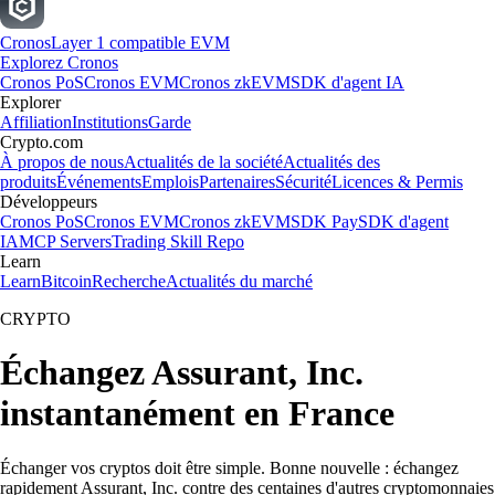
Cronos
Layer 1 compatible EVM
Explorez Cronos
Cronos PoS
Cronos EVM
Cronos zkEVM
SDK d'agent IA
Explorer
Affiliation
Institutions
Garde
Crypto.com
À propos de nous
Actualités de la société
Actualités des
produits
Événements
Emplois
Partenaires
Sécurité
Licences & Permis
Développeurs
Cronos PoS
Cronos EVM
Cronos zkEVM
SDK Pay
SDK d'agent
IA
MCP Servers
Trading Skill Repo
Learn
Learn
Bitcoin
Recherche
Actualités du marché
CRYPTO
Échangez Assurant, Inc.
instantanément en France
Échanger vos cryptos doit être simple. Bonne nouvelle : échangez
rapidement Assurant, Inc. contre des centaines d'autres cryptomonnaies