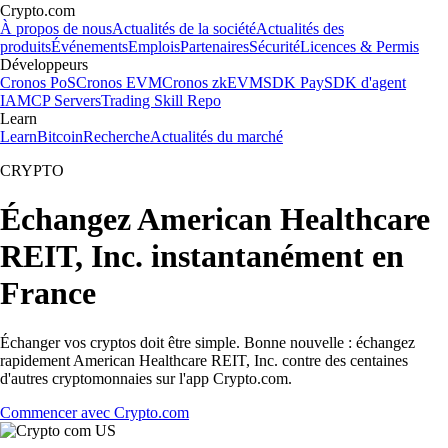
Crypto.com
À propos de nous
Actualités de la société
Actualités des
produits
Événements
Emplois
Partenaires
Sécurité
Licences & Permis
Développeurs
Cronos PoS
Cronos EVM
Cronos zkEVM
SDK Pay
SDK d'agent
IA
MCP Servers
Trading Skill Repo
Learn
Learn
Bitcoin
Recherche
Actualités du marché
CRYPTO
Échangez American Healthcare
REIT, Inc. instantanément en
France
Échanger vos cryptos doit être simple. Bonne nouvelle : échangez
rapidement American Healthcare REIT, Inc. contre des centaines
d'autres cryptomonnaies sur l'app Crypto.com.
Commencer avec Crypto.com