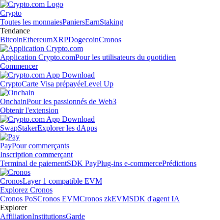
Crypto
Toutes les monnaies
Paniers
Earn
Staking
Tendance
Bitcoin
Ethereum
XRP
Dogecoin
Cronos
Application Crypto.com
Pour les utilisateurs du quotidien
Commencer
Crypto
Carte Visa prépayée
Level Up
Onchain
Pour les passionnés de Web3
Obtenir l'extension
Swap
Staker
Explorer les dApps
Pay
Pour commerçants
Inscription commerçant
Terminal de paiement
SDK Pay
Plug-ins e-commerce
Prédictions
Cronos
Layer 1 compatible EVM
Explorez Cronos
Cronos PoS
Cronos EVM
Cronos zkEVM
SDK d'agent IA
Explorer
Affiliation
Institutions
Garde