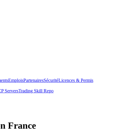
ents
Emplois
Partenaires
Sécurité
Licences & Permis
P Servers
Trading Skill Repo
en France