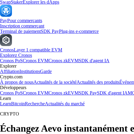
Swap
Staker
Explorer les dApps
Pay
Pour commerçants
Inscription commerçant
Terminal de paiement
SDK Pay
Plug-ins e-commerce
Cronos
Layer 1 compatible EVM
Explorez Cronos
Cronos PoS
Cronos EVM
Cronos zkEVM
SDK d'agent IA
Explorer
Affiliation
Institutions
Garde
Crypto.com
À propos de nous
Actualités de la société
Actualités des produits
Événem
Développeurs
Cronos PoS
Cronos EVM
Cronos zkEVM
SDK Pay
SDK d'agent IA
MC
Learn
Learn
Bitcoin
Recherche
Actualités du marché
CRYPTO
Échangez Aevo instantanément 