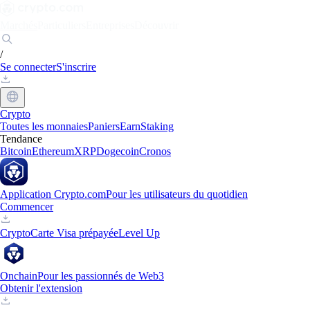
Marchés
Particuliers
Entreprises
Découvrir
/
Se connecter
S'inscrire
Crypto
Toutes les monnaies
Paniers
Earn
Staking
Tendance
Bitcoin
Ethereum
XRP
Dogecoin
Cronos
Application Crypto.com
Pour les utilisateurs du quotidien
Commencer
Crypto
Carte Visa prépayée
Level Up
Onchain
Pour les passionnés de Web3
Obtenir l'extension