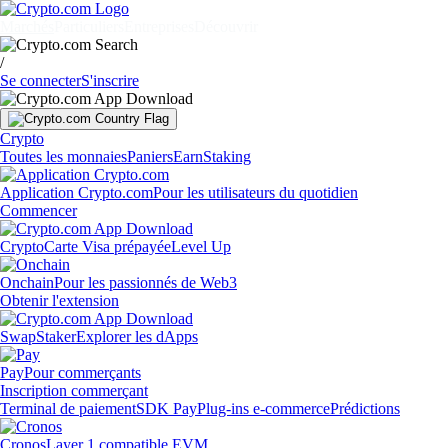
Marchés
Particuliers
Entreprises
Découvrir
/
Se connecter
S'inscrire
Crypto
Toutes les monnaies
Paniers
Earn
Staking
Application Crypto.com
Pour les utilisateurs du quotidien
Commencer
Crypto
Carte Visa prépayée
Level Up
Onchain
Pour les passionnés de Web3
Obtenir l'extension
Swap
Staker
Explorer les dApps
Pay
Pour commerçants
Inscription commerçant
Terminal de paiement
SDK Pay
Plug-ins e-commerce
Prédictions
Cronos
Layer 1 compatible EVM