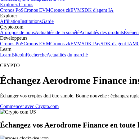
Explorez Cronos
Cronos PoS
Cronos EVM
Cronos zkEVM
SDK d'agent IA
Explorer
Affiliation
Institutions
Garde
Crypto.com
À propos de nous
Actualités de la société
Actualités des produits
Événem
Développeurs
Cronos PoS
Cronos EVM
Cronos zkEVM
SDK Pay
SDK d'agent IA
MC
Learn
Learn
Bitcoin
Recherche
Actualités du marché
CRYPTO
Échangez Aerodrome Finance in
Échanger vos cryptos doit être simple. Bonne nouvelle : échangez rap
Commencer avec Crypto.com
Échangez vos Aerodrome Finance en toute l