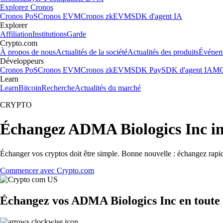
Explorez Cronos
Cronos PoS
Cronos EVM
Cronos zkEVM
SDK d'agent IA
Explorer
Affiliation
Institutions
Garde
Crypto.com
À propos de nous
Actualités de la société
Actualités des produits
Événem
Développeurs
Cronos PoS
Cronos EVM
Cronos zkEVM
SDK Pay
SDK d'agent IA
MC
Learn
Learn
Bitcoin
Recherche
Actualités du marché
CRYPTO
Échangez ADMA Biologics Inc i
Échanger vos cryptos doit être simple. Bonne nouvelle : échangez rap
Commencer avec Crypto.com
Échangez vos ADMA Biologics Inc en toute 