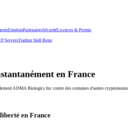
ents
Emplois
Partenaires
Sécurité
Licences & Permis
P Servers
Trading Skill Repo
nstantanément en France
idement ADMA Biologics Inc contre des centaines d'autres cryptomonna
liberté en France