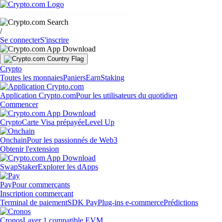
Marchés
Particuliers
Entreprises
Découvrir
/
Se connecter
S'inscrire
Crypto
Toutes les monnaies
Paniers
Earn
Staking
Application Crypto.com
Pour les utilisateurs du quotidien
Commencer
Crypto
Carte Visa prépayée
Level Up
Onchain
Pour les passionnés de Web3
Obtenir l'extension
Swap
Staker
Explorer les dApps
Pay
Pour commerçants
Inscription commerçant
Terminal de paiement
SDK Pay
Plug-ins e-commerce
Prédictions
Cronos
Layer 1 compatible EVM