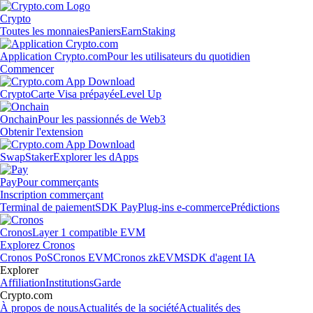
Crypto
Toutes les monnaies
Paniers
Earn
Staking
Application Crypto.com
Pour les utilisateurs du quotidien
Commencer
Crypto
Carte Visa prépayée
Level Up
Onchain
Pour les passionnés de Web3
Obtenir l'extension
Swap
Staker
Explorer les dApps
Pay
Pour commerçants
Inscription commerçant
Terminal de paiement
SDK Pay
Plug-ins e-commerce
Prédictions
Cronos
Layer 1 compatible EVM
Explorez Cronos
Cronos PoS
Cronos EVM
Cronos zkEVM
SDK d'agent IA
Explorer
Affiliation
Institutions
Garde
Crypto.com
À propos de nous
Actualités de la société
Actualités des