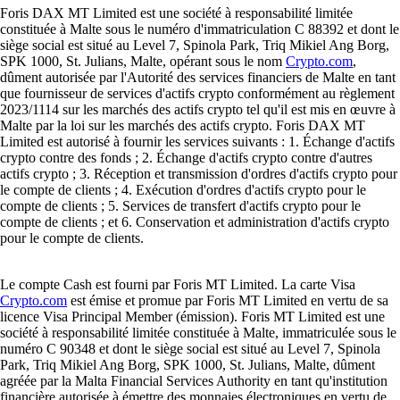
Foris DAX MT Limited est une société à responsabilité limitée
constituée à Malte sous le numéro d'immatriculation C 88392 et dont le
siège social est situé au Level 7, Spinola Park, Triq Mikiel Ang Borg,
SPK 1000, St. Julians, Malte, opérant sous le nom
Crypto.com
,
dûment autorisée par l'Autorité des services financiers de Malte en tant
que fournisseur de services d'actifs crypto conformément au règlement
2023/1114 sur les marchés des actifs crypto tel qu'il est mis en œuvre à
Malte par la loi sur les marchés des actifs crypto. Foris DAX MT
Limited est autorisé à fournir les services suivants : 1. Échange d'actifs
crypto contre des fonds ; 2. Échange d'actifs crypto contre d'autres
actifs crypto ; 3. Réception et transmission d'ordres d'actifs crypto pour
le compte de clients ; 4. Exécution d'ordres d'actifs crypto pour le
compte de clients ; 5. Services de transfert d'actifs crypto pour le
compte de clients ; et 6. Conservation et administration d'actifs crypto
pour le compte de clients.
Le compte Cash est fourni par Foris MT Limited. La carte Visa
Crypto.com
est émise et promue par Foris MT Limited en vertu de sa
licence Visa Principal Member (émission). Foris MT Limited est une
société à responsabilité limitée constituée à Malte, immatriculée sous le
numéro C 90348 et dont le siège social est situé au Level 7, Spinola
Park, Triq Mikiel Ang Borg, SPK 1000, St. Julians, Malte, dûment
agréée par la Malta Financial Services Authority en tant qu'institution
financière autorisée à émettre des monnaies électroniques en vertu de