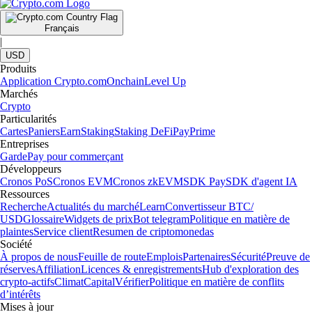
Français
|
USD
Produits
Application Crypto.com
Onchain
Level Up
Marchés
Crypto
Particularités
Cartes
Paniers
Earn
Staking
Staking DeFi
Pay
Prime
Entreprises
Garde
Pay pour commerçant
Développeurs
Cronos PoS
Cronos EVM
Cronos zkEVM
SDK Pay
SDK d'agent IA
Ressources
Recherche
Actualités du marché
Learn
Convertisseur BTC/
USD
Glossaire
Widgets de prix
Bot telegram
Politique en matière de
plaintes
Service client
Resumen de criptomonedas
Société
À propos de nous
Feuille de route
Emplois
Partenaires
Sécurité
Preuve de
réserves
Affiliation
Licences & enregistrements
Hub d'exploration des
crypto-actifs
Climat
Capital
Vérifier
Politique en matière de conflits
d’intérêts
Mises à jour