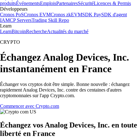
produits
Événements
Emplois
Partenaires
Sécurité
Licences & Permis
Développeurs
Cronos PoS
Cronos EVM
Cronos zkEVM
SDK Pay
SDK d'agent
IA
MCP Servers
Trading Skill Repo
Learn
Learn
Bitcoin
Recherche
Actualités du marché
CRYPTO
Échangez Analog Devices, Inc.
instantanément en France
Échanger vos cryptos doit être simple. Bonne nouvelle : échangez
rapidement Analog Devices, Inc. contre des centaines d'autres
cryptomonnaies sur l'app Crypto.com.
Commencer avec Crypto.com
Échangez vos Analog Devices, Inc. en toute
liberté en France