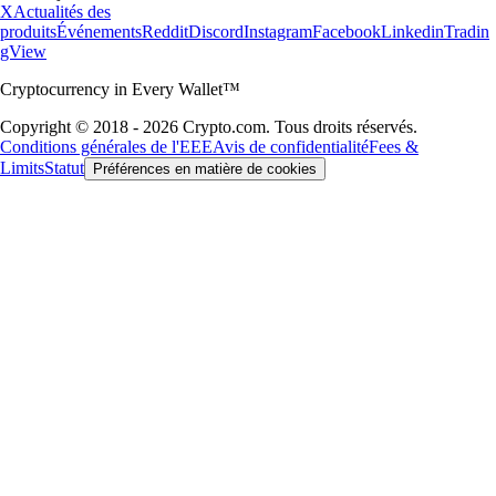
X
Actualités des
produits
Événements
Reddit
Discord
Instagram
Facebook
Linkedin
Tradin
gView
Cryptocurrency in Every Wallet™
Copyright © 2018 - 2026 Crypto.com. Tous droits réservés.
Conditions générales de l'EEE
Avis de confidentialité
Fees &
Limits
Statut
Préférences en matière de cookies