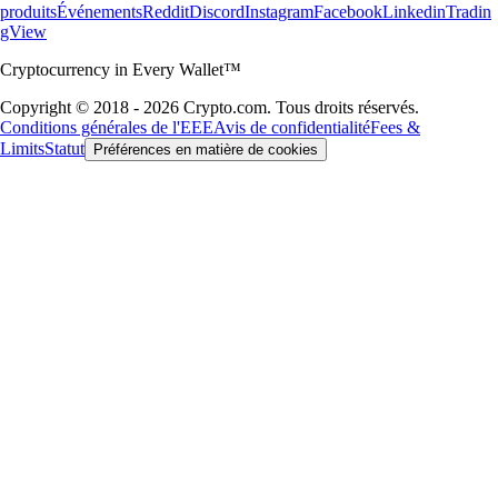
produits
Événements
Reddit
Discord
Instagram
Facebook
Linkedin
Tradin
gView
Cryptocurrency in Every Wallet™
Copyright © 2018 - 2026 Crypto.com. Tous droits réservés.
Conditions générales de l'EEE
Avis de confidentialité
Fees &
Limits
Statut
Préférences en matière de cookies