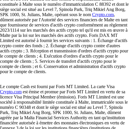
constituée à Malte sous le numéro d'immatriculation C 88392 et dont le
siège social est situé au Level 7, Spinola Park, Triq Mikiel Ang Borg,
SPK 1000, St. Julians, Malte, opérant sous le nom
Crypto.com
,
dûment autorisée par l'Autorité des services financiers de Malte en tant
que fournisseur de services d'actifs crypto conformément au règlement
2023/1114 sur les marchés des actifs crypto tel qu'il est mis en œuvre à
Malte par la loi sur les marchés des actifs crypto. Foris DAX MT
Limited est autorisé à fournir les services suivants : 1. Échange d'actifs
crypto contre des fonds ; 2. Échange d'actifs crypto contre d'autres
actifs crypto ; 3. Réception et transmission d'ordres d'actifs crypto pour
le compte de clients ; 4. Exécution d'ordres d'actifs crypto pour le
compte de clients ; 5. Services de transfert d'actifs crypto pour le
compte de clients ; et 6. Conservation et administration d'actifs crypto
pour le compte de clients.
Le compte Cash est fourni par Foris MT Limited. La carte Visa
Crypto.com
est émise et promue par Foris MT Limited en vertu de sa
licence Visa Principal Member (émission). Foris MT Limited est une
société à responsabilité limitée constituée à Malte, immatriculée sous le
numéro C 90348 et dont le siège social est situé au Level 7, Spinola
Park, Triq Mikiel Ang Borg, SPK 1000, St. Julians, Malte, dûment
agréée par la Malta Financial Services Authority en tant qu'institution
financière autorisée à émettre des monnaies électroniques en vertu de
l'annexe 3 de la loi sur les institutions financières (institutions de