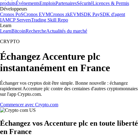
produits
Événements
Emplois
Partenaires
Sécurité
Licences & Permis
Développeurs
Cronos PoS
Cronos EVM
Cronos zkEVM
SDK Pay
SDK d'agent
IA
MCP Servers
Trading Skill Repo
Learn
Learn
Bitcoin
Recherche
Actualités du marché
CRYPTO
Échangez Accenture plc
instantanément en France
Échanger vos cryptos doit être simple. Bonne nouvelle : échangez
rapidement Accenture plc contre des centaines d'autres cryptomonnaies
sur l'app Crypto.com.
Commencer avec Crypto.com
Échangez vos Accenture plc en toute liberté
en France