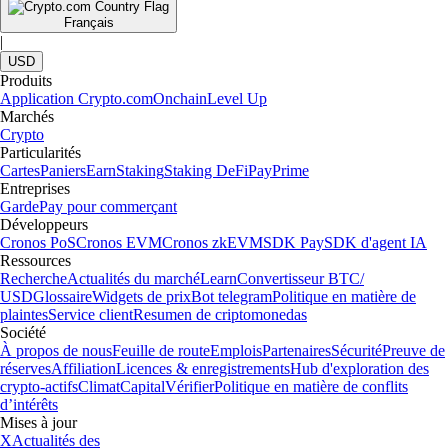
Français
|
USD
Produits
Application Crypto.com
Onchain
Level Up
Marchés
Crypto
Particularités
Cartes
Paniers
Earn
Staking
Staking DeFi
Pay
Prime
Entreprises
Garde
Pay pour commerçant
Développeurs
Cronos PoS
Cronos EVM
Cronos zkEVM
SDK Pay
SDK d'agent IA
Ressources
Recherche
Actualités du marché
Learn
Convertisseur BTC/
USD
Glossaire
Widgets de prix
Bot telegram
Politique en matière de
plaintes
Service client
Resumen de criptomonedas
Société
À propos de nous
Feuille de route
Emplois
Partenaires
Sécurité
Preuve de
réserves
Affiliation
Licences & enregistrements
Hub d'exploration des
crypto-actifs
Climat
Capital
Vérifier
Politique en matière de conflits
d’intérêts
Mises à jour
X
Actualités des