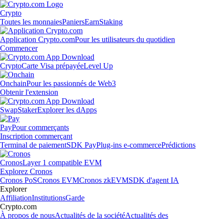
Crypto
Toutes les monnaies
Paniers
Earn
Staking
Application Crypto.com
Pour les utilisateurs du quotidien
Commencer
Crypto
Carte Visa prépayée
Level Up
Onchain
Pour les passionnés de Web3
Obtenir l'extension
Swap
Staker
Explorer les dApps
Pay
Pour commerçants
Inscription commerçant
Terminal de paiement
SDK Pay
Plug-ins e-commerce
Prédictions
Cronos
Layer 1 compatible EVM
Explorez Cronos
Cronos PoS
Cronos EVM
Cronos zkEVM
SDK d'agent IA
Explorer
Affiliation
Institutions
Garde
Crypto.com
À propos de nous
Actualités de la société
Actualités des