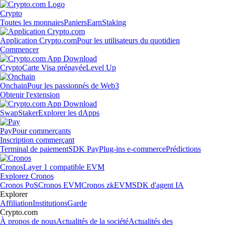
Crypto
Toutes les monnaies
Paniers
Earn
Staking
Application Crypto.com
Pour les utilisateurs du quotidien
Commencer
Crypto
Carte Visa prépayée
Level Up
Onchain
Pour les passionnés de Web3
Obtenir l'extension
Swap
Staker
Explorer les dApps
Pay
Pour commerçants
Inscription commerçant
Terminal de paiement
SDK Pay
Plug-ins e-commerce
Prédictions
Cronos
Layer 1 compatible EVM
Explorez Cronos
Cronos PoS
Cronos EVM
Cronos zkEVM
SDK d'agent IA
Explorer
Affiliation
Institutions
Garde
Crypto.com
À propos de nous
Actualités de la société
Actualités des