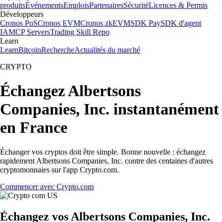
produits
Événements
Emplois
Partenaires
Sécurité
Licences & Permis
Développeurs
Cronos PoS
Cronos EVM
Cronos zkEVM
SDK Pay
SDK d'agent
IA
MCP Servers
Trading Skill Repo
Learn
Learn
Bitcoin
Recherche
Actualités du marché
CRYPTO
Échangez Albertsons
Companies, Inc. instantanément
en France
Échanger vos cryptos doit être simple. Bonne nouvelle : échangez
rapidement Albertsons Companies, Inc. contre des centaines d'autres
cryptomonnaies sur l'app Crypto.com.
Commencer avec Crypto.com
Échangez vos Albertsons Companies, Inc.