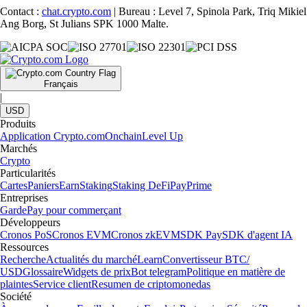
Contact :
chat.crypto.com
| Bureau : Level 7, Spinola Park, Triq Mikiel
Ang Borg, St Julians SPK 1000 Malte.
Français
|
USD
Produits
Application Crypto.com
Onchain
Level Up
Marchés
Crypto
Particularités
Cartes
Paniers
Earn
Staking
Staking DeFi
Pay
Prime
Entreprises
Garde
Pay pour commerçant
Développeurs
Cronos PoS
Cronos EVM
Cronos zkEVM
SDK Pay
SDK d'agent IA
Ressources
Recherche
Actualités du marché
Learn
Convertisseur BTC/
USD
Glossaire
Widgets de prix
Bot telegram
Politique en matière de
plaintes
Service client
Resumen de criptomonedas
Société