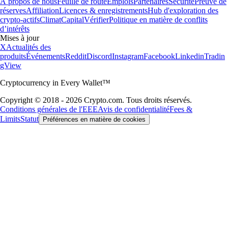
À propos de nous
Feuille de route
Emplois
Partenaires
Sécurité
Preuve de
réserves
Affiliation
Licences & enregistrements
Hub d'exploration des
crypto-actifs
Climat
Capital
Vérifier
Politique en matière de conflits
d’intérêts
Mises à jour
X
Actualités des
produits
Événements
Reddit
Discord
Instagram
Facebook
Linkedin
Tradin
gView
Cryptocurrency in Every Wallet™
Copyright © 2018 - 2026 Crypto.com. Tous droits réservés.
Conditions générales de l'EEE
Avis de confidentialité
Fees &
Limits
Statut
Préférences en matière de cookies