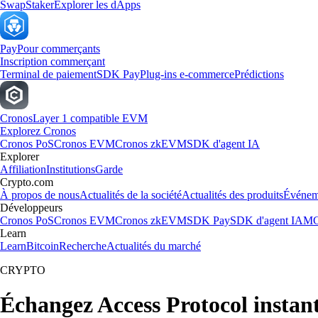
Swap
Staker
Explorer les dApps
Pay
Pour commerçants
Inscription commerçant
Terminal de paiement
SDK Pay
Plug-ins e-commerce
Prédictions
Cronos
Layer 1 compatible EVM
Explorez Cronos
Cronos PoS
Cronos EVM
Cronos zkEVM
SDK d'agent IA
Explorer
Affiliation
Institutions
Garde
Crypto.com
À propos de nous
Actualités de la société
Actualités des produits
Événem
Développeurs
Cronos PoS
Cronos EVM
Cronos zkEVM
SDK Pay
SDK d'agent IA
MC
Learn
Learn
Bitcoin
Recherche
Actualités du marché
CRYPTO
Échangez Access Protocol insta