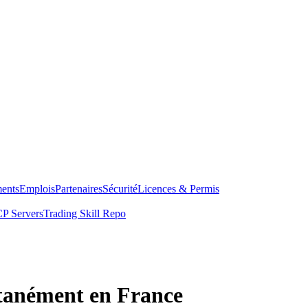
ents
Emplois
Partenaires
Sécurité
Licences & Permis
P Servers
Trading Skill Repo
ntanément en France