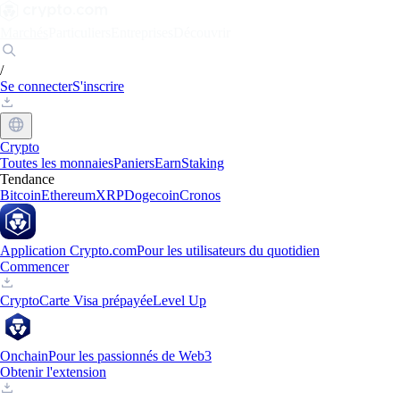
Marchés
Particuliers
Entreprises
Découvrir
/
Se connecter
S'inscrire
Crypto
Toutes les monnaies
Paniers
Earn
Staking
Tendance
Bitcoin
Ethereum
XRP
Dogecoin
Cronos
Application Crypto.com
Pour les utilisateurs du quotidien
Commencer
Crypto
Carte Visa prépayée
Level Up
Onchain
Pour les passionnés de Web3
Obtenir l'extension