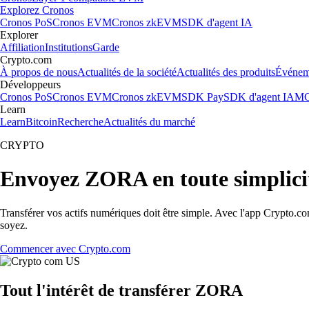
Explorez Cronos
Cronos PoS
Cronos EVM
Cronos zkEVM
SDK d'agent IA
Explorer
Affiliation
Institutions
Garde
Crypto.com
À propos de nous
Actualités de la société
Actualités des produits
Événem
Développeurs
Cronos PoS
Cronos EVM
Cronos zkEVM
SDK Pay
SDK d'agent IA
MC
Learn
Learn
Bitcoin
Recherche
Actualités du marché
CRYPTO
Envoyez ZORA en toute simplici
Transférer vos actifs numériques doit être simple. Avec l'app Crypto.
soyez.
Commencer avec Crypto.com
Tout l'intérêt de transférer ZORA