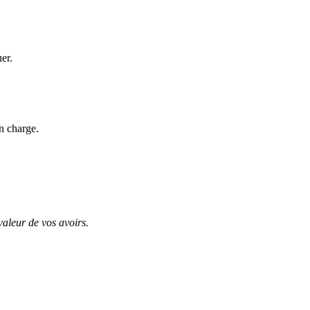
uer.
n charge.
valeur de vos avoirs.