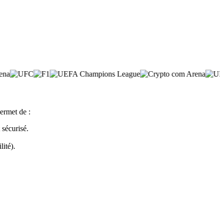
ermet de :
sécurisé.
lité).