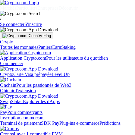
Marchés
Particuliers
Entreprises
Découvrir
/
Se connecter
S'inscrire
Crypto
Toutes les monnaies
Paniers
Earn
Staking
Application Crypto.com
Pour les utilisateurs du quotidien
Commencer
Crypto
Carte Visa prépayée
Level Up
Onchain
Pour les passionnés de Web3
Obtenir l'extension
Swap
Staker
Explorer les dApps
Pay
Pour commerçants
Inscription commerçant
Terminal de paiement
SDK Pay
Plug-ins e-commerce
Prédictions
Cronos
Layer 1 compatible EVM