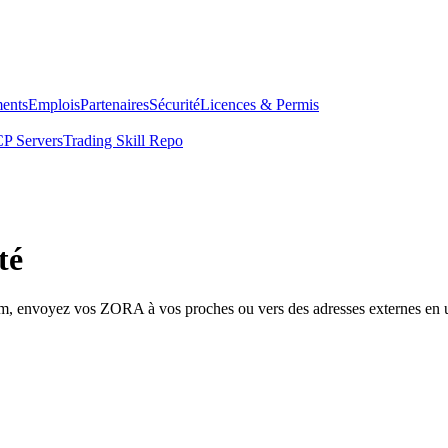
ents
Emplois
Partenaires
Sécurité
Licences & Permis
P Servers
Trading Skill Repo
té
com, envoyez vos ZORA à vos proches ou vers des adresses externes en u