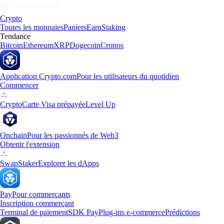
Crypto
Toutes les monnaies
Paniers
Earn
Staking
Tendance
Bitcoin
Ethereum
XRP
Dogecoin
Cronos
Application Crypto.com
Pour les utilisateurs du quotidien
Commencer
Crypto
Carte Visa prépayée
Level Up
Onchain
Pour les passionnés de Web3
Obtenir l'extension
Swap
Staker
Explorer les dApps
Pay
Pour commerçants
Inscription commerçant
Terminal de paiement
SDK Pay
Plug-ins e-commerce
Prédictions