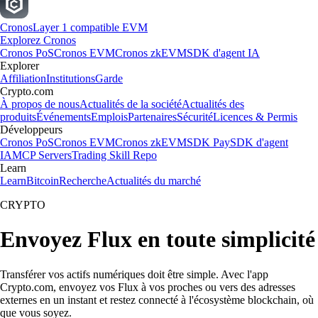
Cronos
Layer 1 compatible EVM
Explorez Cronos
Cronos PoS
Cronos EVM
Cronos zkEVM
SDK d'agent IA
Explorer
Affiliation
Institutions
Garde
Crypto.com
À propos de nous
Actualités de la société
Actualités des
produits
Événements
Emplois
Partenaires
Sécurité
Licences & Permis
Développeurs
Cronos PoS
Cronos EVM
Cronos zkEVM
SDK Pay
SDK d'agent
IA
MCP Servers
Trading Skill Repo
Learn
Learn
Bitcoin
Recherche
Actualités du marché
CRYPTO
Envoyez Flux en toute simplicité
Transférer vos actifs numériques doit être simple. Avec l'app
Crypto.com, envoyez vos Flux à vos proches ou vers des adresses
externes en un instant et restez connecté à l'écosystème blockchain, où
que vous soyez.